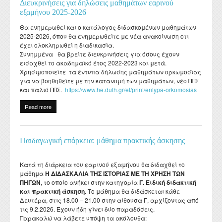
Διευκρινήσεις για δηλώσεις μαθημάτων εαρινού
Departmental activities
Διάρκεια φοίτησης
Τοπική Ιστορία, Πολιτισμός και Προστασία της
Σύμβουλος σπουδών
Healthcare
Σύλλογος αποφοίτων
εξαμήνου 2025-2026
Regulations for Undergraduate Dissertations
Laboratory of Modern and Contemporary History
Αρχιτεκτονικής Κληρονομιάς: Διεπιστημονικές
Contact
Κατατακτήριες εξετάσεις
ΔΟΑΤΑΠ
Προσεγγίσεις και Ψηφιακές Εφαρμογές
Student Counselling and Accessibility Service
Θα ενημερωθεί και ο κατάλογος διδασκομένων μαθημάτων
Regulations for Doctoral Studies
Laboratory of Byzantine and Post-Byzantine Research
2025-2026, όπου θα ενημερωθείτε με νέα ανακοίνωση οτι
Πολιτισμικές Σπουδές: Νέος Ελληνισμός και Βαλκάνια
έχει ολοκληρωθεί η διαδικασία.
Regulations for Postdoctoral Research
Laboratory of Technology, Research, and Applications in
Συνημμένα θα βρείτε διευκρινήσεις για όσους έχουν
Education
εισαχθεί το ακαδημαϊκό έτος 2022-2023 και μετά.
Library Regulations
Χρησιμοποιείτε τα έντυπα δήλωσης μαθημάτων ορκωμοσίας
για να βοηθηθείτε με την κατανομή των μαθημάτων, νέο ΠΠΣ
και παλιό ΠΠΣ.
https://www.he.duth.gr/el/print/entypa-orkomosias
Read more
about Διευκρινήσεις για δηλώσεις μαθημάτων εαρινού
εξαμήνου 2025-2026
Παιδαγωγική επάρκεια: μάθημα πρακτικής άσκησης
Κατά τη διάρκεια του εαρινού εξαμήνου θα διδαχθεί το
μάθημα
Η ΔΙΔΑΣΚΑΛΙΑ ΤΗΣ ΙΣΤΟΡΙΑΣ ΜΕ ΤΗ ΧΡΗΣΗ ΤΩΝ
ΠΗΓΩΝ
, το οποίο ανήκει στην κατηγορία
Γ. Ειδική διδακτική
και πρακτική άσκηση
. Το μάθημα θα διδάσκεται κάθε
Δευτέρα, στις 18.00 – 21.00 στην αίθουσα Γ, αρχίζοντας από
τις 9.2.2026. Έχουν ήδη γίνει δύο παραδόσεις.
Παρακαλώ να λάβετε υπόψη τα ακόλουθα: