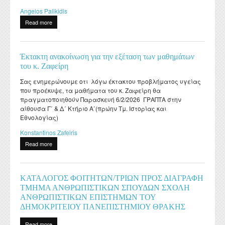
Angelos Palikidis
Read more
about Παιδαγωγική επάρκεια: μάθημα πρακτικής άσκησης
Έκτακτη ανακοίνωση για την εξέταση των μαθημάτων
του κ. Ζαφείρη
Σας ενημερώνουμε οτι λόγω έκτακτου προβλήματος υγείας
που προέκυψε, τα μαθήματα του κ. Ζαφείρη θα
πραγματοποιηθούν Παρασκευή 6/2/2026 ΓΡΑΠΤΑ στην
αίθουσα Γ΄ & Δ΄ Κτήριο Α΄(πρώην Τμ. Ιστορίας και
Εθνολογίας)
Konstantinos Zafeiris
Read more
about Έκτακτη ανακοίνωση για την εξέταση των μαθημάτων του
κ. Ζαφείρη
ΚΑΤΑΛΟΓΟΣ ΦΟΙΤΗΤΩΝ/ΤΡΙΩΝ ΠΡΟΣ ΔΙΑΓΡΑΦΗ
ΤΜΗΜΑ ΑΝΘΡΩΠΙΣΤΙΚΩΝ ΣΠΟΥΔΩΝ ΣΧΟΛΗ
ΑΝΘΡΩΠΙΣΤΙΚΩΝ ΕΠΙΣΤΗΜΩΝ ΤΟΥ
ΔΗΜΟΚΡΙΤΕΙΟΥ ΠΑΝΕΠΙΣΤΗΜΙΟΥ ΘΡΑΚΗΣ
Read more
about ΚΑΤΑΛΟΓΟΣ ΦΟΙΤΗΤΩΝ/ΤΡΙΩΝ ΠΡΟΣ ΔΙΑΓΡΑΦΗ ΤΜΗΜΑ