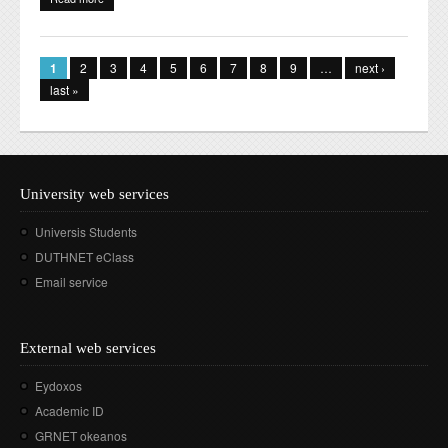
ΑΝΘΡΩΠΙΣΤΙΚΩΝ ΣΠΟΥΔΩΝ ΣΧΟΛΗ ΑΝΘΡΩΠΙΣΤΙΚΩΝ
Pages
ΕΠΙΣΤΗΜΩΝ ΤΟΥ ΔΗΜΟΚΡΙΤΕΙΟΥ ΠΑΝΕΠΙΣΤΗΜΙΟΥ ΘΡΑΚΗΣ
1
2
3
4
5
6
7
8
9
…
next ›
last »
University web services
Universis Students
DUTHNET eClass
Email service
External web services
Eydoxos
Academic ID
GRNET okeanos