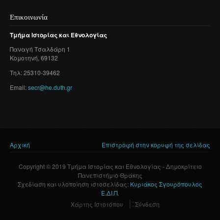
Επικοινωνία
Τμήμα
Ιστορίας
και
Εθνολογίας
Παναγή
Τσαλδάρη
1
Κομοτηνή
, 69132
Τηλ: 25310-39462
Email:
secr@he.duth.gr
Αρχική
Επιστροφή στην κορυφή της σελίδας
Είστε εδώ
Copyright © 2019 Τμήμα Ιστορίας και Εθνολογίας - Δημοκρίτειο
Πανεπιστήμιο Θράκης
Σχεδίαση και υλοποίηση ιστοσελίδας:
Κυριάκος Σγουρόπουλος
Ε.ΔΙ.Π.
Χάρτης Ιστοτόπου
Σύνδεση