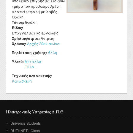
υπόλευκο επίχρησμα.Στο άνω
τμήμα του προσαρμοσμένη
πλατιά κεφαλή με λαβές.
Θράκη.
Τόπος:
Θράκη
Είδος:
Επαγγελματικό εργαλείο
Χρήστης/στρια:
Άντρας
Χρόνος:
Αρχές 20ού αιώνα
Περίσταση χρήσης:
Άλλη
Υλικό:
Μέταλλο
Ξύλο
Τεχνικές κατασκευής:
Κατασκευή
Ηλεκτρονικές Υπηρεσίες Δ.Π.Θ.
Universis Students
DUTHNET eClass