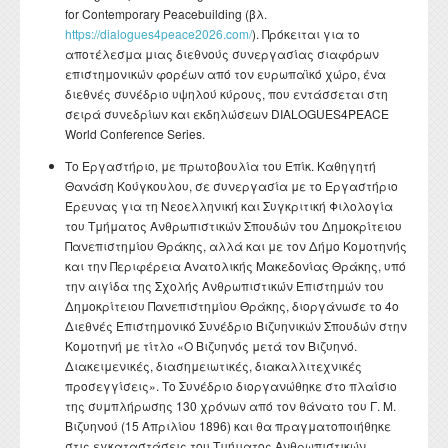
for Contemporary Peacebuilding (βλ.
https://dialogues4peace2026.com/
). Πρόκειται για το
αποτέλεσμα μιας διεθνούς συνεργασίας σιαφόρων
επιστημονικών φορέων από τον ευρωπαϊκό χώρο, ένα
διεθνές συνέδριο υψηλού κύρους, που εντάσσεται στη
σειρά συνεδρίων και εκδηλώσεων DIALOGUES4PEACE
World Conference Series.
Το Εργαστήριο, με πρωτοβουλία του Επίκ. Καθηγητή
Θανάση Κούγκουλου, σε συνεργασία με το Εργαστήριο
Έρευνας για τη Νεοελληνική και Συγκριτική Φιλολογία
του Τμήματος Ανθρωπιστικών Σπουδών του Δημοκρίτειου
Πανεπιστημίου Θράκης, αλλά και με τον Δήμο Κομοτηνής
και την Περιφέρεια Ανατολικής Μακεδονίας Θράκης, υπό
την αιγίδα της Σχολής Ανθρωπιστικών Επιστημών του
Δημοκρίτειου Πανεπιστημίου Θράκης, διοργάνωσε το 4ο
Διεθνές Επιστημονικό Συνέδριο Βιζυηνικών Σπουδών στην
Κομοτηνή με τίτλο «Ο Βιζυηνός μετά τον Βιζυηνό.
Διακειμενικές, διασημειωτικές, διακαλλιτεχνικές
προσεγγίσεις». Το Συνέδριο διοργανώθηκε στο πλαίσιο
της συμπλήρωσης 130 χρόνων από τον θάνατο του Γ. Μ.
Βιζυηνού (15 Απριλίου 1896) και θα πραγματοποιήθηκε
στις εγκαταστάσεις του Τμήματος Ανθρωπιστικών