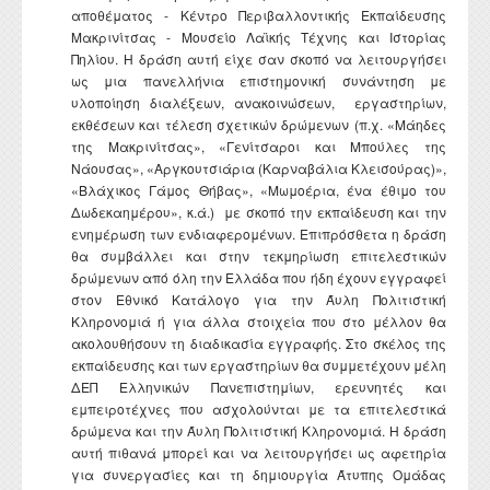
αποθέματος - Κέντρο Περιβαλλοντικής Εκπαίδευσης
Μακρινίτσας - Μουσείο Λαϊκής Τέχνης και Ιστορίας
Πηλίου. Η δράση αυτή είχε σαν σκοπό να λειτουργήσει
ως μια πανελλήνια επιστημονική συνάντηση με
υλοποίηση διαλέξεων, ανακοινώσεων, εργαστηρίων,
εκθέσεων και τέλεση σχετικών δρώμενων (π.χ. «Μάηδες
της Μακρινίτσας», «Γενίτσαροι και Μπούλες της
Νάουσας», «Αργκουτσιάρια (Kαρναβάλια Κλεισούρας)»,
«Βλάχικος Γάμος Θήβας», «Μωμοέρια, ένα έθιμο του
Δωδεκαημέρου», κ.ά.) με σκοπό την εκπαίδευση και την
ενημέρωση των ενδιαφερομένων. Επιπρόσθετα η δράση
θα συμβάλλει και στην τεκμηρίωση επιτελεστικών
δρώμενων από όλη την Ελλάδα που ήδη έχουν εγγραφεί
στον Εθνικό Κατάλογο για την Άυλη Πολιτιστική
Κληρονομιά ή για άλλα στοιχεία που στο μέλλον θα
ακολουθήσουν τη διαδικασία εγγραφής. Στο σκέλος της
εκπαίδευσης και των εργαστηρίων θα συμμετέχουν μέλη
ΔΕΠ Ελληνικών Πανεπιστημίων, ερευνητές και
εμπειροτέχνες που ασχολούνται με τα επιτελεστικά
δρώμενα και την Άυλη Πολιτιστική Κληρονομιά. Η δράση
αυτή πιθανά μπορεί και να λειτουργήσει ως αφετηρία
για συνεργασίες και τη δημιουργία Άτυπης Ομάδας