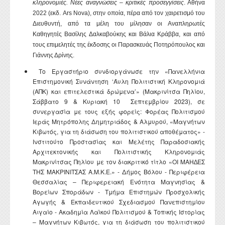
κληρονομιές. Νέες αναγνώσεις – κριτικές προσεγγίσεις
. Αθήνα
2022 (εκδ.
Ars
Nova
), στην οποία, πέρα από τον χαιρετισμό του
Διευθυντή, από τα μέλη του μίλησαν οι Αναπληρωτές
Καθηγητές Βασίλης Δαλκαβούκης και Βάλια Κράββα, και από
τους επιμελητές της έκδοσης οι Παρασκευάς Ποτηρόπουλος και
Γιάννης Δρίνης.
Το Εργαστήριο συνδιοργάνωσε την «Πανελλήνια
Επιστημονική Συνάντηση ‘Άυλη Πολιτιστική Κληρονομιά
(ΑΠΚ) και επιτελεστικά δρώμενα’» (Μακρινίτσα Πηλίου,
Σάββατο 9 & Κυριακή 10 Σεπτεμβρίου 2023), σε
συνεργασία με τους εξής φορείς: Φορέας Πολιτισμού
Ιεράς Μητρόπολης Δημητριάδος & Αλμυρού, «Μαγνήτων
Κιβωτός, για τη διάσωση του πολιτιστικού αποθέματος» -
Ινστιτούτο Προστασίας και Μελέτης Παραδοσιακής
Αρχιτεκτονικής και Πολιτιστικής Κληρονομιάς
Μακρινίτσας Πηλίου με τον διακριτικό τίτλο «ΟΙ ΜΑΗ∆ΕΣ
ΤΗΣ ΜΑΚΡΙΝΙΤΣΑΣ Α.Μ.Κ.Ε.» - Δήμος Βόλου - Περιφέρεια
Θεσσαλίας – Περιφερειακή Ενότητα Μαγνησίας &
Βορείων Σποράδων - Τμήμα Επιστημών Προσχολικής
Αγωγής & Εκπαιδευτικού Σχεδιασμού Πανεπιστημίου
Αιγαίο - Ακαδημία Λαϊκού Πολιτισμού & Τοπικής Ιστορίας
– Μαγνήτων Κιβωτός, για τη διάσωση του πολιτιστικού