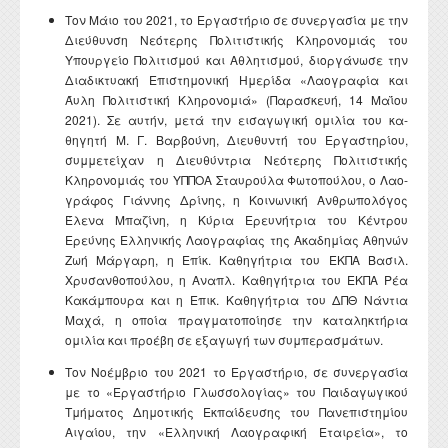
Τον Μάιο του 2021, το Εργαστήριο σε συ­νεργασία με την
Διεύθυνση Νεότερης Πο­λιτιστικής Κληρονομιάς του
Υπουργείο Πολιτισμού και Αθλητισμού, διοργάνωσε την
Διαδικτυακή Επιστημονική Ημερίδα «Λαογραφία και
Άυλη Πολιτιστική Κληρο­νομιά» (Παρασκευή, 14 Μαΐου
2021). Σε αυτήν, μετά την εισαγωγική ομιλία του κα­
θηγητή Μ. Γ. Βαρβούνη, Διευθυντή του Εργαστηρίου,
συμμετείχαν η Διευθύντρια Νεότερης Πολιτιστικής
Κληρονομιάς του ΥΠΠΟΑ Σταυρούλα Φωτοπούλου, ο Λαο­
γράφος Γιάννης Δρίνης, η Κοινωνική Αν­θρωπολόγος
Έλενα Μπαζίνη, η Κύρια Ερευνήτρια του Κέντρου
Ερεύνης Ελληνι­κής Λαογραφίας της Ακαδημίας Αθηνών
Ζωή Μάργαρη, η Επίκ. Καθηγήτρια του ΕΚΠΑ Βασιλ.
Χρυσανθοπούλου, η Ανα­πλ. Καθηγήτρια του ΕΚΠΑ Ρέα
Κακά­μπουρα και η Επικ. Καθηγήτρια του ΔΠΘ Νάντια
Μαχά, η οποία πραγματοποίησε την καταληκτήρια
ομιλία και προέβη σε εξαγωγή των συμπερασμάτων.
Τον Νοέμβριο του 2021 το Εργαστήριο, σε συνεργασία
με το «Εργαστήριο Γλωσσολογίας» του Παιδαγωγικού
Τμήματος Δημοτικής Εκπαίδευσης του Πανεπιστημίου
Αιγαίου, την «Ελληνική Λαογραφική Εταιρεία», το