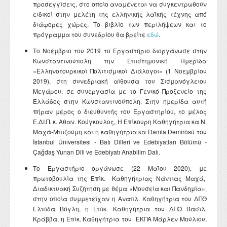
προσεγγίσεις, στο οποίο αναμένεται να συγκεντρωθούν
ειδικοί στην μελέτη της ελληνικής λαϊκής τέχνης από
διάφορες χώρες. Το βιβλίο των περιλήψεων και το
πρόγραμμα του συνεδρίου θα βρείτε
εδώ
.
Το Νοέμβριο του 2019 το Εργαστήριο διοργάνωσε στην
Κωνσταντινούπολη την Επιστημονική Ημερίδα
«Ελληνοτουρκικοί Πολιτισμικοί Διάλογοι» (1 Νοεμβρίου
2019), στη συνεδριακή αίθουσα του Σισμανόγλειου
Μεγάρου, σε συνεργασία με το Γενικό Προξενείο της
Ελλάδος στην Κωνσταντινούπολη. Στην ημερίδα αυτή
πήραν μέρος ο διευθυντής του Εργαστηρίου, το μέλος
Ε.ΔΙ.Π. κ. Αθαν. Κούγκουλος, Η Επίκουρη Καθηγήτρια κα Ν.
Μαχά-Μπιζούμη και η καθηγήτρια κα Damla Demirösü του
İstanbul Üniversitesi - Batı Dilleri ve Edebiyatları Bölümü -
Çağdaş Yunan Dili ve Edebiyatı Anabilim Dalı.
Το Εργαστήριο οργάνωσε (22 Μαΐου 2020), με
πρωτοβουλία της Επίκ. Καθηγήτριας Νάντιας Μαχά,
Διαδικτυακή Συζήτηση με θέμα «Μουσεία και Πανδημία»,
στην οποία συμμετείχαν η Αναπλ. Καθηγήτρια του ΔΠΘ
Ελπίδα Βόγλη, η Επίκ. Καθηγήτρια του ΔΠΘ Βασιλ.
Κράββα, η Επίκ. Καθηγήτρια του ΕΚΠΑ Μάρλεν Μούλιου,