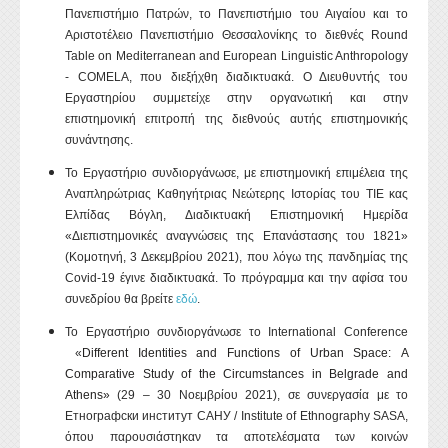
Πανεπιστήμιο Πατρών, το Πανεπιστήμιο του Αιγαίου και το
Αριστοτέλειο Πανεπιστήμιο Θεσσαλονίκης το διεθνές
Round
Table
on
Mediterranean
and
European
Linguistic
Anthropology
-
COMELA
, που διεξήχθη διαδικτυακά. Ο Διευθυντής του
Εργαστηρίου συμμετείχε στην οργανωτική και στην
επιστημονική επιτροπή της διεθνούς αυτής επιστημονικής
συνάντησης.
Το Εργαστήριο συνδιοργάνωσε, με επιστημονική επιμέλεια της
Αναπληρώτριας Καθηγήτριας Νεώτερης Ιστορίας του ΤΙΕ κας
Ελπίδας Βόγλη, Διαδικτυακή Επιστημονική Ημερίδα
«Διεπιστημονικές αναγνώσεις της Επανάστασης του 1821»
(Κομοτηνή, 3 Δεκεμβρίου 2021), που λόγω της πανδημίας της
Covid
-19 έγινε διαδικτυακά. Το πρόγραμμα και την αφίσα του
συνεδρίου θα βρείτε
εδώ
.
Το Εργαστήριο συνδιοργάνωσε το
International
Conference
«
Different
Identities
and
Functions
of
Urban
Space
:
A
Comparative
Study
of
the
Circumstances
in
Belgrade
and
Athens
»
(29 – 30 Νοεμβρίου 2021), σε συνεργασία με το
Етнографски институт САНУ /
Institute
of
Ethnography
SASA
,
όπου παρουσιάστηκαν τα αποτελέσματα των κοινών