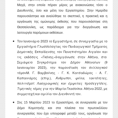
Μαχά, στην οποία πήραν μέρος με ανακοινώσεις τόσο ο
Διευθυντής, όσο και μέλη του Εργαστηρίου. Στην Ημερίδα
παρουσιάστηκε και αναλύθηκε το σκεπτικό, η πρακτική και η
οργάνωση της ομώνυμης έκθεσης που παρουσιάστηκε στη
Θεσσαλονίκη, ως παράδειγμα για την διοργάνωση και
λειτουργία παρόμοιων εκθέσεων.
Τον Ιανουάριο 2023 το Εργαστήριο, σε συνεργασία με το
Εργαστήριο Γλωσσολογίας του Παιδαγωγικού Τμήματος
Δημοτικής Εκπαίδευσης του Πανεπιστημίου Αιγαίου και
τις εκδόσεις «Γκόνης»διοργάνωσε στην Αθήνα, στο
Σεράφειο Συγκρότημα του Δήμου Αθηναίων (9
Ιανουαρίου 2023), την παρουσίαση του συλλογικού
τόμουΜ. Γ. Βαρβούνης - Γ. Κ. Κατσαδώρος - Α. Γ.
Καπανιάρης (επιμ.),
Άνθρωποι, φύλα, ταυτότητες,
πολιτισμοί: Λαογραφικές και έμφυλες προσεγγίσεις.
Τιμητικός τόμος για την Μαρία Γκασούκα
. Αθήνα 2022, με
συμμετοχή και ομιλία του Διευθυντή του.
Στις 15 Μαρτίου 2023 το Εργαστήριο, σε συνεργασία με τον
Δήμο Κομοτηνής και στα πλαίσια του πρωτοκόλλου
συνεργασίας που έχει υπογραφεί μεταξύ τους, οργάνωσε την