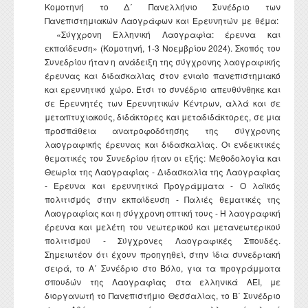
Κομοτηνή το Δ΄ Πανελλήνιο Συνέδριο των
Πανεπιστημιακών Λαογράφων και Ερευνητών με θέμα:
«Σύγχρονη Ελληνική Λαογραφία: έρευνα και
εκπαίδευση» (Κομοτηνή, 1-3 Νοεμβρίου 2024). Σκοπός του
Συνεδρίου ήταν η ανάδειξη της σύγχρονης λαογραφικής
έρευνας και διδασκαλίας στον ενιαίο πανεπιστημιακό
και ερευνητικό χώρο. Έτσι το συνέδριο απευθύνθηκε και
σε Ερευνητές των Ερευνητικών Κέντρων, αλλά και σε
μεταπτυχιακούς, διδάκτορες και μεταδιδάκτορες, σε μια
προσπάθεια ανατροφοδότησης της σύγχρονης
λαογραφικής έρευνας και διδασκαλίας. Οι ενδεικτικές
θεματικές του Συνεδρίου ήταν οι εξής: Μεθοδολογία και
Θεωρία της Λαογραφίας - Διδασκαλία της Λαογραφίας
- Έρευνα και ερευνητικά Προγράμματα - Ο λαϊκός
πολιτισμός στην εκπαίδευση - Παλιές θεματικές της
Λαογραφίας και η σύγχρονη οπτική τους - Η λαογραφική
έρευνα και μελέτη του νεωτερικού και μετανεωτερικού
πολιτισμού - Σύγχρονες Λαογραφικές Σπουδές.
Σημειωτέον ότι έχουν προηγηθεί, στην ίδια συνεδριακή
σειρά, το Α΄ Συνέδριο στο Βόλο, για τα προγράμματα
σπουδών της Λαογραφίας στα ελληνικά ΑΕΙ, με
διοργανωτή το Πανεπιστήμιο Θεσσαλίας, το Β΄ Συνέδριο