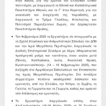
στην Αθήνα, για την έρευνα του ελληνικού υλικού
πολιτισμού, με διοργανωτή το Εθνικό και Καποδιστριακό
Πανεπιστήμιο Αθηνών, και το Γ΄ στην Κομοτηνή, για την
ανανέωση και διαχείριση της παράδοσης, με
διοργανωτή το Τμήμα Γλώσσας, Φιλολογίας και
Πολιτισμού Παρευξεινίων Χωρών, του Δημοκρίτειου
Πανεπιστήμιου Θράκης.
Τον Φεβρουάριο 2025 το Εργαστήριο, σε συνεργασία με
τη Σχολή Κλασικών και Ανθρωπιστικών Σπουδών του ΔΠΘ
και την Ιερά Μητρόπολη Περιστερίου, διοργάνωσε το
Διεθνές Επιστημονικό Συνέδριο με θέμα «Μικρασιατική
προσφυγική μνήμη και ταυτότητα, έναν αιώνα μετά
(Πόντος, Καππαδοκία, Ιωνία, Ανατολική Θράκη,
Κωνσταντινούπολη)» (14 – 16 Φεβρουαρίου 2025), που
διεξήχθη στο Αμφιθέατρο Εκδηλώσεων του Επισκοπείου
της Ιεράς Μητροπόλεως Περιστερίου. Στο συνέδριο
συμμετείχαν πενήντα ακαδημαϊκοί δάσκαλοι και
ερευνητές από την Ελλάδα, την Κύπρο, τη Σερβία, τη
Γαλλία, τη Γερμανία και τη Γεωργία, καθώς και αρκετοί
νέοι διδάκτορες και ερευνητές.
Το Εργαστήριο διοργάνωσε επίσης στην
ο
Αλεξανδρούπολη (16-18 Μαΐου 2025) το 3
Συνέδριο