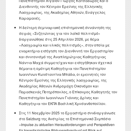
Πανεπιστημίου Αιγαίου Γιώργος Κατσαδώρος και ο
Διευθυντής του Κέντρου Ερεύνης της Ελληνικής
Λαογραφίας, της Ακαδημίας Αθηνών, Ευάγγελος
Καραμανές.
Η δεύτερη σεμιναριακή επιστημονική συνάντηση της
σειράς «Συζητώντας για τον λαϊκό πολιτισμό»
διοργανώθηκε στις 25 Απριλίου 2026, με θέμα
«Λαογραφία και υλικός πολιτισμός», στην οποία με
εναρκτήρια εισήγηση του Διευθυντή του Εργαστηρίου
και συντονισμό της Αναπληρώτριας Καθηγήτριας
Νάντια Μαχά συμμετείχαν και εισηγήθηκαν σχετικά
θέματα η ομότιμη Καθηγήτρια του Πανεπιστημίου
Ιωαννίνων Κωνσταντίνα Μπάδα, οι ερευνητές του
Κέντρου Ερεύνης της Ελληνικής λαογραφίας, της
Ακαδημίας Αθηνών Ανδρομάχη Οικονόμου και
Παρασκευάς Ποτηρόπουλος, ο Επίκουρος Καθηγητής του
Πανεπιστημίου Ιωαννίνων Γιάννης Δρίνης και
Καθηγήτρια του ΕΚΠΑ Βασιλική Χρυσανθοπούλου.
Στις 11 Νοεμβρίου 2025 το Εργαστήριο συνδιοργάνωσε
στο Salzburg της Αυστρίας το Επιστημονικό Συμπόσιο
«Impulse zu aktuellen Herausforderungen und Perspektiven
für transdisziplinäre Bildunsgsforschunf mit Blick auf