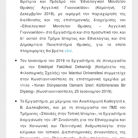
Ιδρύτρια και Πρόεδρο του ‘Εθνολογικού Μουσείου
Θράκης’ Αγγελική Γιαννακίδου» (Κομοτηνή, 12
Δεκεμβρίου 2018), με αφορμή την παραχώρηση της
διεύθυνσης και της επιστημονικής διαχείρισης του
«Εθνολογικού Μουσείου Θράκης – Αγγελική
Γιαννακίδου» στο Εργαστήριο και στο προσωπικό του, και
δι’ αυτού στο Τμήμα Ιστορίας και Εθνολογίας και στο
Δημοκρίτειο Πανεπιστήμιο Θράκης, για το οποίο
πληροφορίες θα βρείτε
εδώ
.
Τον Ιανουάριο του 2019 το Εργαστήριο, σε συνεργασία
με την Edebiyat Fakültesi Dekanlığı (Κοσμητεία της
Φιλοσοφικής Σχολής) του İstanbul Üniversitesi συμμετείχε
στην Κωνσταντινούπολη σε επιστημονική ημερίδα με
τίτλο «Yunan Dünyasında Osmanlı İzleri: Kültürlerarası Bir
Diyalog» (Κωνσταντινούπολη, 25 Ιανουαρίου 2019).
Το Εργαστήριο, με μέριμνα του Αναπληρωτή Καθηγητή κ.
Β. Δαλκαβούκη,, και με τη συνεργασία του ΠΜΣ του
Τμήματος «Σπουδές στην Τοπική Ιστορία», το Εργαστήριο
η
διοργάνωσε την «8
Συνάντηση για την Εθνογραφία και
την Κοινωνική και Πολιτισμική Ανθρωπολογία: στην
κλίμακα του τοπικού. Διεπιστημονικές συναντήσεις της
Κοινωνικής και Πολιτισμικής Ανθρωπολογίας με την