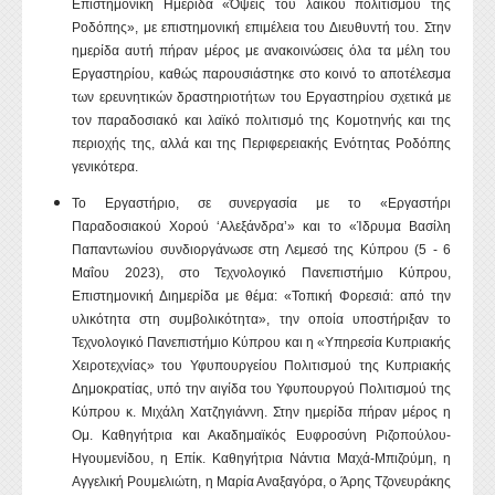
Επιστημονική Ημερίδα «Όψεις του λαϊκού πολιτισμού της
Ροδόπης», με επιστημονική επιμέλεια του Διευθυντή του. Στην
ημερίδα αυτή πήραν μέρος με ανακοινώσεις όλα τα μέλη του
Εργαστηρίου, καθώς παρουσιάστηκε στο κοινό το αποτέλεσμα
των ερευνητικών δραστηριοτήτων του Εργαστηρίου σχετικά με
τον παραδοσιακό και λαϊκό πολιτισμό της Κομοτηνής και της
περιοχής της, αλλά και της Περιφερειακής Ενότητας Ροδόπης
γενικότερα.
Το Εργαστήριο, σε συνεργασία με το «Εργαστήρι
Παραδοσιακού Χορού ‘Αλεξάνδρα’» και το «Ίδρυμα Βασίλη
Παπαντωνίου συνδιοργάνωσε στη Λεμεσό της Κύπρου (5 - 6
Μαΐου 2023), στο Τεχνολογικό Πανεπιστήμιο Κύπρου,
Επιστημονική Διημερίδα με θέμα: «Τοπική Φορεσιά: από την
υλικότητα στη συμβολικότητα», την οποία υποστήριξαν το
Τεχνολογικό Πανεπιστήμιο Κύπρου και η «Υπηρεσία Κυπριακής
Χειροτεχνίας» του Υφυπουργείου Πολιτισμού της Κυπριακής
Δημοκρατίας, υπό την αιγίδα του Υφυπουργού Πολιτισμού της
Κύπρου κ. Μιχάλη Χατζηγιάννη. Στην ημερίδα πήραν μέρος η
Ομ. Καθηγήτρια και Ακαδημαϊκός Ευφροσύνη Ριζοπούλου-
Ηγουμενίδου, η Επίκ. Καθηγήτρια Νάντια Μαχά-Μπιζούμη, η
Αγγελική Ρουμελιώτη, η Μαρία Αναξαγόρα, ο Άρης Τζονευράκης