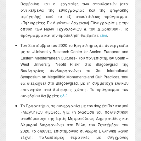
Βαρβούνη, και οι εργασίες των σπουδαστών (στα
αντικείμενα της εθνογραφίας και της ψηφιακής
αφήγησης) από το εξ αποστάσεως πρόγραμμα:
«Πηλιορείτες Εν Αιγύπτω: Αρχειακή Εθνογραφία με την
οπτική των Νέων Τεχνολογιών & του Διαδικτύου». Το
πρόγραμμα και την πρόσκληση θα βρείτε
εδώ
.
Τον Σεπτέμβριο του 2020 το Εργαστήριο, σε συνεργασία
με το «University Research Center for Ancient European and
Eastern Mediterranean Cultures» του πανεπιστημίου South –
West University ‘Neofit Rilski’ στο Blagoevgrad της
Βουλγαρίας συνδιοργανώνει το 3rd International
Symposium on Megalithic Monuments and Cult Practices, που
θα διεξαχθεί στο Blagoevgrad, με τη συμμετοχή ειδικών
ερευνητών από διάφορες χώρες. Το πρόγραμμα του
συνεδρίου θα βρείτε
εδώ
.
Το Εργαστήριο, σε συνεργασία με τον Φορέα Πολιτισμού
«Μαγνήτων Κιβωτός, για τη διάσωση του πολιτιστικού
αποθέματος» της Ιεράς Μητροπόλεως Δημητριάδος και
Αλμυρού διοργανώνει στο Βόλο, τον Σεπτέμβριο του
2020, το διεθνές επιστημονικό συνέδριο Ελληνική λαϊκή
τέχνη: παλαιότερες θεματικές με σύγχρονες