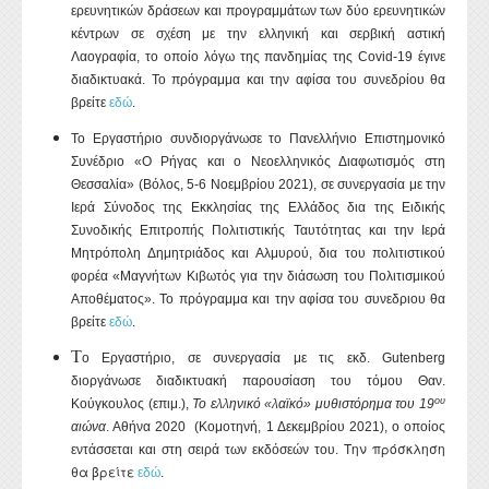
ερευνητικών δράσεων και προγραμμάτων των δύο ερευνητικών
κέντρων σε σχέση με την ελληνική και σερβική αστική
Λαογραφία, το οποίο λόγω της πανδημίας της
Covid
-19 έγινε
διαδικτυακά. Το πρόγραμμα και την αφίσα του συνεδρίου θα
βρείτε
εδώ
.
Το Εργαστήριο συνδιοργάνωσε το Πανελλήνιο Επιστημονικό
Συνέδριο «Ο Ρήγας και ο Νεοελληνικός Διαφωτισμός στη
Θεσσαλία» (Βόλος, 5-6 Νοεμβρίου 2021), σε συνεργασία με την
Ιερά Σύνοδος της Εκκλησίας της Ελλάδος δια της Ειδικής
Συνοδικής Επιτροπής Πολιτιστικής Ταυτότητας και την Ιερά
Μητρόπολη Δημητριάδος και Αλμυρού, δια του πολιτιστικού
φορέα «Μαγνήτων Κιβωτός για την διάσωση του Πολιτισμικού
Αποθέματος». Το πρόγραμμα και την αφίσα του συνεδριου θα
βρείτε
εδώ
.
Τ
ο Εργαστήριο, σε συνεργασία με τις εκδ.
Gutenberg
διοργάνωσε διαδικτυακή παρουσίαση του τόμου Θαν.
ου
Κούγκουλος (επιμ.),
Το ελληνικό «λαϊκό» μυθιστόρημα του 19
αιώνα
. Αθήνα 2020 (Κομοτηνή, 1 Δεκεμβρίου 2021), ο οποίος
Την πρόσκληση
εντάσσεται και στη σειρά των εκδόσεών του.
θα βρείτε
εδώ
.