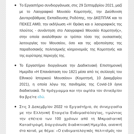
Τ
ο Εργαστήριο συνδιοργάνωσε, στις 29 Σεπτεμβρίου 2021, μαζί
με το Λαογραφικό
Μουσείο Κομοτηνής, την Διεύθυνση
Δευτεροβάθμιας Εκπαίδευσης Ροδόπης, την ΔΚΕΠΠΑΚ και το
ΠΕΚΕΣ ΑΜΘ, την εκδήλωση «Η Θράκη και ο λαογραφικός της
πλούτος - συνάντηση στο Λαογραφικό Μουσείο Κομοτηνής»,
στην οποία αναλύθηκαν οι τρόποι τόσο της ουσιαστικής
λειτουργίας του Μουσείου, όσο και της αξιοποίησης της
παραδοσιακής πολιτισμικής κληρονομιάς της Κομοτηνής και
της ευρύτερης περιοχής της.
Το Εργαστήριο διοργάνωσε την Διαδικτυακή Επιστημονική
Ημερίδα «Η Επανάσταση του 1821 μέσα από τις συλλογές του
Εθνικού Ιστορικού Μουσείου» (Κομοτηνή, 10 Δεκεμβρίου
2021), η οποία λόγω της πανδημίας της
Covid
-19 έγινε
Το πρόγραμμα και την αφίσα του συνεδρίου
διαδικτυακά.
θα βρείτε
εδώ
.
Στις 3 Δεκεμβρίου 2022 το Εργαστήριο, σε συνεργασία
με την Ελληνική Εταιρεία Ενδυμασιολογίας, τιμώντας
την επέτειο των 100 χρόνων από τη Μικρασιατική
Καταστροφή, διοργάνωσε διαδικτυακή Ημερίδα, ανοικτή
στο κοινό, με θέμα: «Ο ενδυματολογικός πολιτισμός του