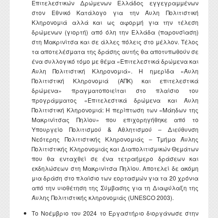
Επιτελεστικών Δρώμενων Ελλάδος εγγεγραμμένων
στον Εθνικό Κατάλογο για την Άυλη Πολιτιστική
Κληρονομιά αλλά και ως αφορμή για την τέλεση
δρώμενων (γιορτή) από όλη την Ελλάδα (παρουσίαση)
στη Μακρινίτσα και σε άλλες πόλεις στο μέλλον. Τέλος
τα αποτελέσματα της δράσης αυτής θα αποτυπωθούν σε
ένα συλλογικό τόμο με θέμα «Επιτελεστικά δρώμενα και
Άυλη Πολιτιστική Κληρονομιά». Η ημερίδα «Άυλη
Πολιτιστική Κληρονομιά (ΑΠΚ) και επιτελεστικά
δρώμενα» πραγματοποιείται στο πλαίσιο του
προγράμματος «Επιτελεστικά δρώμενα και Άυλη
Πολιτιστική Κληρονομιά: Η περίπτωση των «Μάηδων της
Μακρινίτσας Πηλίου» που επιχορηγήθηκε από το
Υπουργείο Πολιτισμού & Αθλητισμού – Διεύθυνση
Νεότερης Πολιτιστικής Κληρονομιάς – Τμήμα Άυλης
Πολιτιστικής Κληρονομιάς και Διαπολιτισμικών Θεμάτων
που θα ενταχθεί σε ένα τετραήμερο δράσεων και
εκδηλώσεων στη Μακρινίτσα Πηλίου. Αποτελεί δε ακόμη
μια δράση στο πλαίσιο των εορτασμών για τα 20 χρόνια
από την υιοθέτηση της Σύμβασης για τη Διαφύλαξη της
Άυλης Πολιτιστικής κληρονομιάς (UNESCO 2003).
Το Νοέμβριο του 2024 το Εργαστήριο διοργάνωσε στην