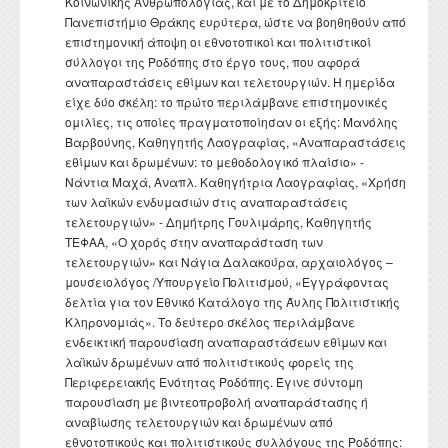
Κοινωνικής Ανθρωπολογίας, και με το Δημοκρίτειο
Πανεπιστήμιο Θράκης ευρύτερα, ώστε να βοηθηθούν από
επιστημονική άποψη οι εθνοτοπικοί και πολιτιστικοί
σύλλογοι της Ροδόπης στο έργο τους, που αφορά
αναπαραστάσεις εθίμων και τελετουργιών. Η ημερίδα
είχε δύο σκέλη: το πρώτο περιλάμβανε επιστημονικές
ομιλίες, τις οποίες πραγματοποίησαν οι εξής: Μανόλης
Βαρβούνης, Καθηγητής Λαογραφίας, «Αναπαραστάσεις
εθίμων και δρωμένων: το μεθοδολογικό πλαίσιο» -
Νάντια Μαχά, Αναπλ. Καθηγήτρια Λαογραφίας, «Χρήση
των λαϊκών ενδυμασιών στις αναπαραστάσεις
τελετουργιών» - Δημήτρης Γουλιμάρης, Καθηγητής
ΤΕΦΑΑ, «Ο χορός στην αναπαράσταση των
τελετουργιών» και Νάγια Δαλακούρα, αρχαιολόγος –
μουσειολόγος /Υπουργείο Πολιτισμού, «Εγγράφοντας
δελτία για τον Εθνικό Κατάλογο της Άυλης Πολιτιστικής
Κληρονομιάς». Το δεύτερο σκέλος περιλάμβανε
ενδεικτική παρουσίαση αναπαραστάσεων εθίμων και
λαϊκών δρωμένων από πολιτιστικούς φορείς της
Περιφερειακής Ενότητας Ροδόπης. Έγινε σύντομη
παρουσίαση με βιντεοπροβολή αναπαράστασης ή
αναβίωσης τελετουργιών και δρωμένων από
εθνοτοπικούς και πολιτιστικούς συλλόγους της Ροδόπης: