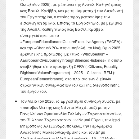
Οκτωβρίου 2025), με μέριμνα της Αναπλ. Καθηγήτριας
κας Βασιλ. Κράββα, και με τη συμμετοχή του Διευθυντή
του Εργαστηρίου, ο οποίος πραγματοποίησε την
εισαγωγική ομιλία. Επίσης το Εργαστήριο, με μέριμνα
της Αναπλ. Καθηγήτριας κας Βασιλ. Κράββα,
συνεργάστηκε με τo
«EuropeanEducationandCultureExecutiveAgency (EACEA)»
και την «ChorusNPO» στην υποβολή, το Νοέμβριο 2025,
ερευνητικής πρότασης με τίτλο «WhoSpeaks? –
AEuropeanCivicJourneythroughSilencedHistories», η οποία
υποβλήθηκε στην προκήρυξη CERV (: Citizens, Equality,
RightsandValuesProgramme) – 2025 – Citizens - REM (:
EuropeanRemembrance), στο πλαίσιο των διεθνών
στρατηγικών συνεργασιών του και της διεθνοποίησης
του έργου του.
Τον Μάιο του 2026, το Εργαστήριο συνδιοργάνωσε, με
πρωτοβουλία της κας Νάντια Μαχά, μαζί με την
Πανελλήνια Ομοσπονδία Συλλόγων Σαρακατσαναίων,
τον Σύλλογο Σαρακατσαναίων Νομού Έβρου, την Ιερά
Μητρόπολις Αλεξανδρουπόλεως, την Περιφέρεια
Ανατολικής Μακεδονίας-Θράκης και τον Δήμο
Αλεξανδρούπολης (Αλεξανδρούπολη, 15 – 17 Μαΐου