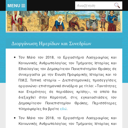
Παράκαμψη προς το κυρίως περιεχόμενο
Φόρμα αναζήτησης
Αρχική
Τμήμα Ιστορίας και Εθνολογίας
Εκπαιδευτικό έργο
Εργαστήριο Λαογραφίας και Κοινωνικής Ανθρωπολογίας
Διοργάνωση Ημερίδων και Συνεδρίων
Ημερίδες - Συνέδρια
Τον Μάιο του 2018, το Εργαστήριο Λαογραφίας και
Κοινωνικής Ανθρωπολογίας του Τμήματος Ιστορίας και
Έρευνα
Εθνολογίας του Δημοκρίτειου Πανεπιστημίου Θράκης σε
συνεργασία με την Ένωση Προφορικής Ιστορίας και το
Λαογραφικό Αρχείο
Π.Μ.Σ. Τοπική ιστορία – Διεπιστημονικές προσεγγίσεις
οργανώνει επιστημονικό συνέδριο με τίτλο: «Ταυτότητες
Κατάλογος χειρογράφων λαογραφικού αρχείου
και Ετερότητες σε περιόδους κρίσης», το οποίο θα
Εκδόσεις - Αναρτήσεις
διεξαχθεί στην Κομοτηνή, στις εγκαταστάσεις του
Λαογραφική συλλογή
Δημοκρίτειου Πανεπιστημίου Θράκης. Περισσότερες
Εκδόσεις των μελών του Εργαστηρίου
πληροφορίες θα βρείτε
εδώ
.
Ανακοινώσεις
Photo gallery
Μονογραφίες - Πρακτικά Συνεδρίων και Ημερίδων
Τον Μάιο του 2018, το Εργαστήριο Λαογραφίας και
Τεκμηρίωση
Κοινωνικής Ανθρωπολογίας του Τμήματος Ιστορίας και
Ηλεκτρονική Θρακική Βιβλιογραφία