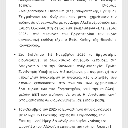
Τοπικής Ιστορίας
«Aleξandroupolis Encomium (Αλεξανδρούπολης Εγκώμιο).
Στιγμιότυπα και άνθρωποι που μετα-σχημάτισαν την
πόλη», σε συνεργασία με τον Δήμο Αλεξανδρούπολη και
Ένωση Θρακών, στη σειρά των εκδηλώσεων «Ελευθέρια
2025». Από πλευράς του Εργαστηρίου την κύρια
οργανωτική ευθύνη είχε ο Επίκ. Καθηγητής Θανάσης
Κούγκουλος.
Στο διάστημα 1-2 Νοεμβρίου 2025 το Εργαστήριο
διοργανώνει το διαδικτυακό συνέδριο «Σπουδές στη
Λαογραφία και την Κοινωνική Ανθρωπολογία. Πρώτη
Συνάντηση Υποψηφίων Διδακτόρων», με συμμετοχή των
υποψηφίων διδακτόρων οι διδακτορικές διατριβές των
οποίων εκπονούνται στο πλαίσιο των ερευνητικών
δραστηριοτήτων του Εργαστηρίου, υπό την επίβλεψη
μελών ΔΕΠ που ανήκουν σε αυτό. Η συνάντηση αυτή
αποφασίστηκε να διοργανώνεται σε ετήσια βάση.
Τον Οκτώβριο του 2025 το Εργαστήριο συνδιοργάνωσε,
με το Ίδρυμα Θρακικής Τέχνης και Παράδοσης, την
Επιστημονική Ημερίδα «Ανθρωπολογία, χρόνος και
φροντίδα του ‘Άλλου’: η εμπειρία της τρίτης ηλικίας (1