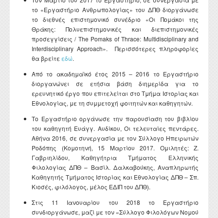
το «Εργαστήριο Ανθρωπολογίας» του ΔΠΘ διοργάνωσε
το διεθνές επιστημονικό συνέδριο «Οι Πομάκοι της
Θράκης: Πολυεπιστημονικές και διεπιστημονικές
προσεγγίσεις / The Pomaks of Thrace: Multidisciplinary and
Interdisciplinary Approach». Περισσότερες πληροφορίες
θα βρείτε
εδώ
.
Από το ακαδημαϊκό έτος 2015 – 2016 το Εργαστήριο
διοργανώνει σε ετήσια βάση διημερίδα για το
ερευνητικό έργο που επιτελείται στο Τμήμα Ιστορίας και
Εθνολογίας, με τη συμμετοχή φοιτητών και καθηγητών.
Το Εργαστήριο οργάνωσε την παρουσίαση του βιβλίου
του καθηγητή Ευάγγ. Αυδίκου, Οι τελευταίες πεντάρες.
Αθήνα 2016, σε συνεργασία με τον Σύλλογο Ηπειρωτών
Ροδόπης (Κομοτηνή, 15 Μαρτίου 2017. Ομιλητές: Ζ.
Γαβριηλίδου, Καθηγήτρια Τμήματος Ελληνικής
Φιλολογίας ΔΠΘ – Βασίλ. Δαλκαβούκης, Αναπληρωτής
Καθηγητής Τμήματος Ιστορίας και Εθνολογίας ΔΠΘ – Σπ.
Κιοσές, φιλόλογος, μέλος ΕΔΙΠ του ΔΠΘ).
Στις 11 Ιανουαρίου του 2018 το Εργαστήριο
συνδιοργάνωσε, μαζί με τον «Σύλλογο Φιλολόγων Νομού