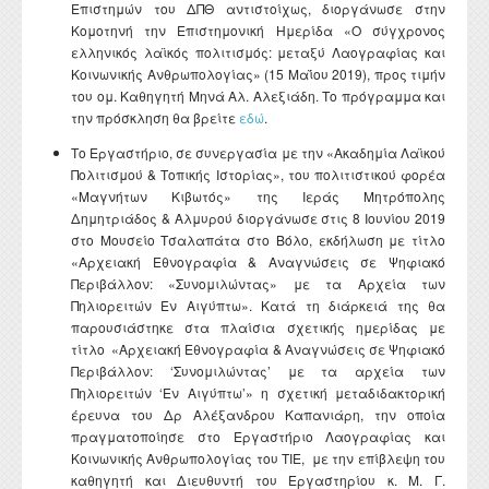
Επιστημών του ΔΠΘ αντιστοίχως, διοργάνωσε στην
Κομοτηνή την Επιστημονική Ημερίδα «Ο σύγχρονος
ελληνικός λαϊκός πολιτισμός: μεταξύ Λαογραφίας και
Κοινωνικής Ανθρωπολογίας» (15 Μαΐου 2019), προς τιμήν
του ομ. Καθηγητή Μηνά Αλ. Αλεξιάδη. Το πρόγραμμα και
την πρόσκληση θα βρείτε
εδώ
.
Το Εργαστήριο, σε συνεργασία με την «Ακαδημία Λαϊκού
Πολιτισμού & Τοπικής Ιστορίας», του πολιτιστικού φορέα
«Μαγνήτων Κιβωτός» της Ιεράς Μητρόπολης
Δημητριάδος & Αλμυρού διοργάνωσε στις 8 Ιουνίου 2019
στο Μουσείο Τσαλαπάτα στο Βόλο, εκδήλωση με τίτλο
«Αρχειακή Εθνογραφία & Αναγνώσεις σε Ψηφιακό
Περιβάλλον: «Συνομιλώντας» με τα Αρχεία των
Πηλιορειτών Εν Αιγύπτω». Κατά τη διάρκειά της θα
παρουσιάστηκε στα πλαίσια σχετικής ημερίδας με
τίτλο «Αρχειακή Εθνογραφία & Αναγνώσεις σε Ψηφιακό
Περιβάλλον: ‘Συνομιλώντας’ με τα αρχεία των
Πηλιορειτών ‘Εν Αιγύπτω’» η σχετική μεταδιδακτορική
έρευνα του Δρ Αλέξανδρου Καπανιάρη, την οποία
πραγματοποίησε στο Εργαστήριο Λαογραφίας και
Κοινωνικής Ανθρωπολογίας του ΤΙΕ, με την επίβλεψη του
καθηγητή και Διευθυντή του Εργαστηρίου κ. Μ. Γ.