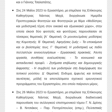
και ο Γιάννης Τσαλαπάτης.
Στις 24 Μαΐου 2023 το Εργαστήριο, με επιμέλεια της Επίκουρης
Καθηγήτριας Νάντιας Μαχά, διοργάνωσε Ημερίδα
Προπτυχιακών Φοιτητών και Φοιτητριών με θέμα «Μοδίστρες
και μοδιστρική τέχνη στον οικιακό και εξωοικιακό χώρο», στην
οποία είκοσι δύο φοιτητές και φοιτήτριες παρουσίασαν σε
τέσσερεις θεματικές [Α΄ Θεματική:
Οι μουσουλμάνες μοδίστρες
της Κομοτηνής.
Β΄ Θεματική:
Αφηγήσεις ζωής – Τα υποκείμενα
και οι βιοϊστορίες τους.
Γ΄ Θεματική:
Η μοδιστρική ως πεδίο
πολλαπλών εννοιολογήσεων - Εργασιακές πρακτικές. Άτυπη
εργασία, συνθήκες ευαλωτότητας. - Το κοινωνικό και
εκπαιδευτικό προφίλ. - Ζητήματα επιβίωσης και δημιουργικής
έκφρασης. - Η συμβολή των μοδιστρών στη διαμόρφωση του
τοπικού γούστου.
Δ΄ Θεματική:
Ένδυμα, έμφυλες και τοπικές
ταυτότητες, μόδα
] τα αποτελέσματα σχετικού ερευνητικού
προγράμματος του Εργαστηρίου, στο οποίο παίρνουν μέρος.
Στις 26 Μαΐου 2023 το Εργαστήριο, με επιμέλεια της Επίκουρης
Καθηγήτριας Νάντιας Μαχά, διοργάνωσε διαδικτυακή
παρουσίαση του συλλογικού επιστημονικού τόμου Γ. Ν. Δρίνης
– Β. Νιτσιάκος – Παρ. Ποτηρόπουλος (επιμ.),
Πολιτιστικές