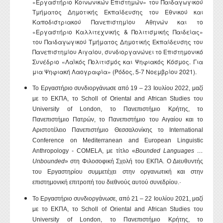
«Εργαστήριο Κοινωνικών Επιστημών» του Παιδαγωγικού
Τμήματος Δημοτικής Εκπαίδευσης του Εθνικού και
Καποδιστριακού Πανεπιστημίου Αθηνών και το
«Εργαστήριο Καλλιτεχνικής & Πολιτισμικής Παιδείας»
του Παιδαγωγικού Τμήματος Δημοτικής Εκπαίδευσης του
Πανεπιστημίου Αιγαίου, συνδιοργανώνει το Επιστημονικό
Συνέδριο «Λαϊκός Πολιτισμός και Ψηφιακός Κόσμος. Για
μια Ψηφιακή Λαογραφία» (Ρόδος, 5-7 Νοεμβρίου 2021).
Το Εργαστήριο συνδιοργάνωσε από 19 – 23 Ιουλίου 2022, μαζί
με το ΕΚΠΑ, το
Scholl
of
Oriental
and
African
Studies
του
University
of
London
, το Πανεπιστήμιο Κρήτης, το
Πανεπιστήμιο Πατρών, το Πανεπιστήμιο του Αιγαίου και το
Αριστοτέλειο Πανεπιστήμιο Θεσσαλονίκης το
International
Conference
on
Mediterranean
and
European
Linguistic
Anthropology
-
COMELA
, με τίτλο «
Bounded Languages …
Unbounded
»
στη Φιλοσοφική Σχολή του ΕΚΠΑ. Ο Διευθυντής
του Εργαστηρίου συμμετέχει στην οργανωτική και στην
επιστημονική επιτροπή του διεθνούς αυτού συνεδρίου.
·
Το Εργαστήριο συνδιοργάνωσε, από 21 – 22 Ιουλίου 2021, μαζί
με το ΕΚΠΑ, το
Scholl
of
Oriental
and
African
Studies
του
University
of
London
, το Πανεπιστήμιο Κρήτης, το