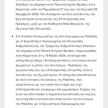
Σπουδών του Δημοκρίτειου Πανεπιστημίου Θράκης στην
Κομοτηνή, από την Παρασκευή 27 έως και την Κυριακή 29
Νοεμβρίου 2026. Του συνεδρίου αυτού ο Διευθυντής του
Εργαστηρίου ήταν μέλος της Επιστημονικής και
Πρόεδρος, μαζί με τον Καθηγητή Νίκο Μαυρέλο, της
Οργανωτικής Επιτροπής.
Στο πλαίσιο συνεργασίας της Αντιπεριφέρειας Ροδόπης
με το Εργαστήριο Λαογραφίας και Κοινωνικής
Ανθρωπολογίας του Τμήματος Ανθρωπιστικών Σπουδών
του Δημοκριτείου Πανεπιστημίου Θράκης, διοργανώθηκε
στην Κομοτηνή, στις 19 Μαΐου 2026, επιστημονική
εσπερίδα με θέμα «Αναπαραστάσεις τελετουργιών και
δρωμένων: ο ρόλος των συλλόγων». Πρόεδρος της
οργανωτικής και της επιστημονικής επιτροπής ήταν ο
Διευθυντής του Εργαστηρίου. Η εσπερίδα απευθυνόταν
σε πολιτιστικούς συλλόγους της Ροδόπης, που
ασχολούνται με τον λαϊκό πολιτισμό, και είχε
επιστημονικό και επιμορφωτικό χαρακτήρα. Στόχος της
ήταν να αποτυπωθεί η παρούσα κατάσταση, και κυρίως
να ενισχυθεί η ουσιαστική επικοινωνία των συλλόγων
της Ροδόπης με το Εργαστήριο Λαογραφίας και