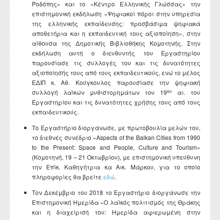
Ροδόπης» και το «Κέντρο Ελληνικής Γλώσσας» την
επιστημονική εκδήλωση «Ψηφιακοί πόροι στην υπηρεσία
της ελληνικής εκπαίδευσης: προσβάσιμα ψηφιακά
αποθετήρια και η εκπαιδευτική τους αξιοποίηση», στην
αίθουσα της Δημοτικής Βιβλιοθήκης Κομοτηνής. Στην
εκδήλωση αυτή ο διευθυντής του Εργαστηρίου
παρουσίασε τις συλλογές του και τις δυνατότητες
αξιοποίησής τους από τους εκπαιδευτικούς, ενώ το μέλος
ΕΔΙΠ κ. Αθ. Κούγκουλος παρουσίασε την ψηφιακή
ου
συλλογή λαϊκών μυθιστορημάτων του 19
αι. του
Εργαστηρίου και τις δυνατότητες χρήσης τους από τους
εκπαιδευτικούς.
Το Εργαστήριο διοργάνωσε, με πρωτοβουλία μελών του,
το διεθνές συνέδριο «Aspects of the Balkan Cities from 1990
to the Present: Space and People, Culture and Tourism»
(Κομοτηνή, 19 – 21 Οκτωβρίου), με επιστημονική υπεύθυνη
την Επίκ. Καθηγήτρια κα Αικ. Μάρκου, για το οποίο
πληροφορίες θα βρείτε
εδώ
.
Τον Δεκέμβριο του 2018 το Εργαστήριο διοργάνωσε την
Επιστημονική Ημερίδα «Ο λαϊκός πολιτισμός της Θράκης
και η διαχείρισή του: Ημερίδα αφιερωμένη στην