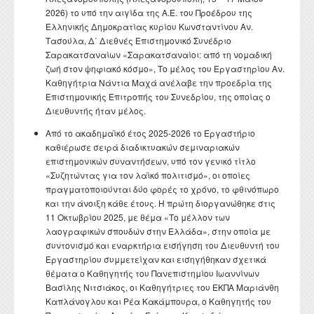
2026) το υπό την αιγίδα της Α.Ε. του Προέδρου της
Ελληνικής Δημοκρατίας κυρίου Κωνσταντίνου Αν.
Τασούλα, Δ΄ Διεθνές Επιστημονικό Συνέδριο
Σαρακατσαναίων «Σαρακατσαναίοι: από τη νομαδική
ζωή στον ψηφιακό κόσμο», Το μέλος του Εργαστηρίου Αν.
Καθηγήτρια Νάντια Μαχά ανέλαβε την προεδρία της
Επιστημονικής Επιτροπής του Συνεδρίου, της οποίας ο
Διευθυντής ήταν μέλος.
Από το ακαδημαϊκό έτος 2025-2026 το Εργαστήριο
καθιέρωσε σειρά διαδικτυακών σεμιναριακών
επιστημονικών συναντήσεων, υπό τον γενικό τίτλο
«Συζητώντας για τον λαϊκό πολιτισμό», οι οποίες
πραγματοποιούνται δύο φορές το χρόνο, το φθινόπωρο
και την άνοιξη κάθε έτους. Η πρώτη διοργανώθηκε στις
11 Οκτωβρίου 2025, με θέμα «Το μέλλον των
λαογραφικών σπουδών στην Ελλάδα», στην οποία με
συντονισμό και εναρκτήρια εισήγηση του Διευθυντή του
Εργαστηρίου συμμετείχαν και εισηγήθηκαν σχετικά
θέματα ο Καθηγητής του Πανεπιστημίου Ιωαννίνων
Βασίλης Νιτσιάκος, οι Καθηγήτριες του ΕΚΠΑ Μαριάνθη
Καπλάνογλου και Ρέα Κακάμπουρα, ο Καθηγητής του