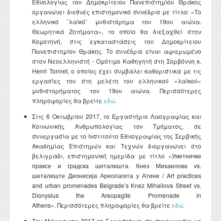
Εθνολογίας του Δημοκρίτειου Πανεπιστημίου Θράκης
οργανώνει διεθνές επιστημονικό συνέδριο με τίτλο: «Το
ελληνικό ¨λαϊκό¨ μυθιστόρημα του 19ου αιώνα.
Θεωρητικά Ζητήματα», το οποίο θα διεξαχθεί στην
Κομοτηνή, στις εγκαταστάσεις του Δημοκρίτειου
Πανεπιστημίου Θράκης. Το συνέδριο είναι αφιερωμένο
στον Νεοελληνιστή - Ομότιμο Καθηγητή στη Σορβόννη κ.
Henri Tonnet, ο οποίος έχει συμβάλει καθοριστικά με τις
εργασίες του στη μελέτη του ελληνικού «λαϊκού»
μυθιστορήματος του 19ου αιώνα. Περισσότερες
πληροφορίες θα βρείτε
εδώ
.
Στις 6 Οκτωβρίου 2017, το Εργαστήριο Λαογραφίας και
Κοινωνικής Ανθρωπολογίας του Τμήματος, σε
συνεργασία με το Ινστιτούτο Εθνογραφίας της Σερβικής
Ακαδημίας Επιστημών και Τεχνών διοργανώνει στο
βελιγράδι, επιστημονική ημερίδα με τίτλο «Уметничке
праксе и градска шеталишта. Кнез Михаилова vs.
шеталиште Дионисија Ареопагита у Атини / Art practices
and urban promenades Belgrade’s Knez Mihailova Street vs.
Dionysius the Areopagite Promenade in
Athens». Περισσότερες πληροφορίες θα βρείτε
εδώ
.
Τον Μάρτιο του 2017 το Εργαστήριο, σε συνεργασία με