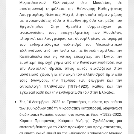
Μικρασιατικού Ελληνισμού στο Μουσείο», σε
επιστημονική επιμέλεια της Επίκουρης Καθηγήτριας
Λαογραφίας, Νάντιας Μαχά, στην οποία πήραν μέρος
με ανακοινώσεις τόσο ο Διευθυντής, όσο και μέλη του
Εργαστηρίου. Στην Ημερίδα συμμετείχαν με
ανακοινώσεις τους επαγγελματίες των Μουσείων,
ιστορικοί και λαογράφοι, και συνομίλησαν, με αφορμή
τον ενδυματολογικό πολιτισμό του Μικρασιατικού
Ελληνισμού, από την Ιωνία και τα δυτικά παράλια, την
Καππαδοκία και τις νότιες επαρχίες, τον Πόντο, την
ευρύτερη περιοχή γύρω από την Κωνσταντινούπολη, και
την Ανατολική Θράκη, όπως αυτός διασώζεται στον
μουσειακό χώρο, για την ακμή του ελληνισμού πριν από
τους διωγμούς, την περίοδο των διωγμών και την
ανταλλαγή πληθυσμών (1919-1923), καθώς και την
εγκατάσταση και την ενσωμάτωσή του στην Ελλάδα.
Στις 16 Δεκεμβρίου 2022 το Εργαστήριο, τιμώντας την επέτειο
των 100 χρόνων από τη Μικρασιατική Καταστροφή, διοργάνωσε
διαδικτυακή Ημερίδα, ανοικτή στο κοινό, με θέμα: «‘1922-2022:
Κύματα Προσφυγιάς, Κράματα Μνήμης’. Σχεδιάζοντας μια
επετειακή έκθεση για το 2022: προκλήσεις και πραγματικότητα»,
σε επιστημονική επιμέλεια της Επίκουρης Καθηγήτριας Νάντιας