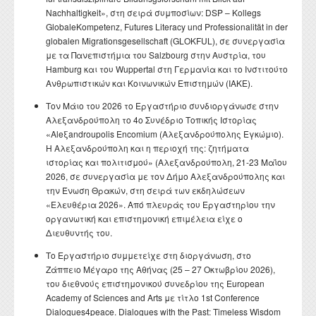
Nachhaltigkeit», στη σειρά συμποσίων: DSP – Kollegs
GlobaleKompetenz, Futures Literacy und Professionalität in der
globalen Migrationsgesellschaft (GLOKFUL), σε συνεργασία
με τα Πανεπιστήμια του Salzbourg στην Αυστρία, του
Hamburg και του Wuppertal στη Γερμανία και το Ινστιτούτο
Ανθρωπιστικών και Κοινωνικών Επιστημών (ΙΑΚΕ).
Τον Μάιο του 2026 το Εργαστήριο συνδιοργάνωσε στην
Αλεξανδρούπολη το 4ο Συνέδριο Τοπικής Ιστορίας
«Aleξandroupolis Encomium (Αλεξανδρούπολης Εγκώμιο).
Η Αλεξανδρούπολη και η περιοχή της: ζητήματα
ιστορίας και πολιτισμού» (Αλεξανδρούπολη, 21-23 Μαΐου
2026, σε συνεργασία με τον Δήμο Αλεξανδρούπολης και
την Ένωση Θρακών, στη σειρά των εκδηλώσεων
«Ελευθέρια 2026». Από πλευράς του Εργαστηρίου την
οργανωτική και επιστημονική επιμέλεια είχε ο
Διευθυντής του.
Το Εργαστήριο συμμετείχε στη διοργάνωση, στο
Ζάππειο Μέγαρο της Αθήνας (25 – 27 Οκτωβρίου 2026),
του διεθνούς επιστημονικού συνεδρίου της European
Academy of Sciences and Arts με τίτλο 1st Conference
Dialogues4peace. Dialogues with the Past: Timeless Wisdom