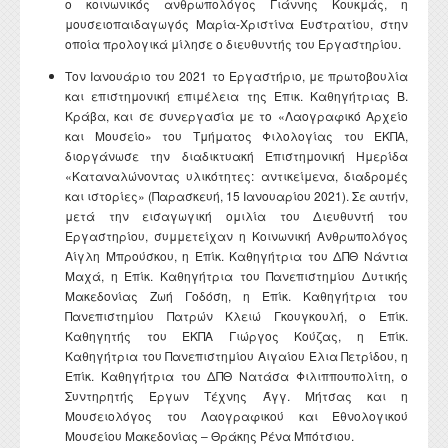
ο κοινωνικός ανθρωπολόγος Γιάννης Κουκμάς, η
μουσειοπαιδαγωγός Μαρία-Χριστίνα Ευστρατίου, στην
οποία προλογικά μίλησε ο διευθυντής του Εργαστηρίου.
Τον Ιανουάριο του 2021 το Εργαστήριο, με πρωτοβουλία
και επιστημονική επιμέλεια της Επικ. Καθηγήτριας Β.
Κράβα, και σε συνεργασία με το «Λαογραφικό Αρχείο
και Μουσείο» του Τμήματος Φιλολογίας του ΕΚΠΑ,
διοργάνωσε την διαδικτυακή Επιστημονική Ημερίδα
«Καταναλώνοντας υλικότητες: αντικείμενα, διαδρομές
και ιστορίες» (Παρασκευή, 15 Ιανουαρίου 2021). Σε αυτήν,
μετά την εισαγωγική ομιλία του Διευθυντή του
Εργαστηρίου, συμμετείχαν η Κοινωνική Ανθρωπολόγος
Αίγλη Μπρούσκου, η Επίκ. Καθηγήτρια του ΔΠΘ Νάντια
Μαχά, η Επίκ. Καθηγήτρια του Πανεπιστημίου Δυτικής
Μακεδονίας Ζωή Γοδόση, η Επίκ. Καθηγήτρια του
Πανεπιστημίου Πατρών Κλειώ Γκουγκουλή, ο Επίκ.
Καθηγητής του ΕΚΠΑ Γιώργος Κούζας, η Επίκ.
Καθηγήτρια του Πανεπιστημίου Αιγαίου Έλια Πετρίδου, η
Επίκ. Καθηγήτρια του ΔΠΘ Νατάσα Φιλιππουπολίτη, ο
Συντηρητής Έργων Τέχνης Άγγ. Μήτσας και η
Μουσειολόγος του Λαογραφικού και Εθνολογικού
Μουσείου Μακεδονίας – Θράκης Ρένα Μπότσιου.