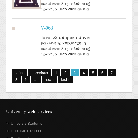
ποδιά κοπέλας (τσούπρας).
Θράκη, α΄μισό 20ού αιώνα.
V-068
Παναούλα, σαρακατσάνικη
μάλλινη τραπεζιόσχημη
ποδιά κοπέλας (τσούπρας).
Θράκη, α΄μισό 20ού αιώνα.
Pages
« first
‹ previous
1
2
3
4
5
6
7
8
9
…
next ›
last »
University web services
Universis Students
DUTHNET eClass