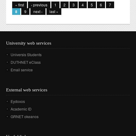
« first
‹ previous
1
2
3
4
5
6
7
8
9
next ›
last »
University web services
Universis Students
DUTHNET eClass
Email service
External web services
Eydoxos
Academic ID
GRNET okeanos