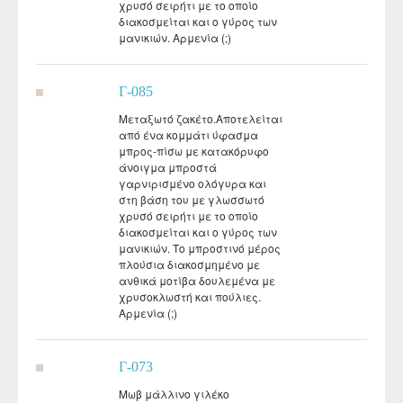
χρυσό σειρήτι με το οποίο
διακοσμείται και ο γύρος των
μανικιών. Αρμενία (;)
Γ-085
Μεταξωτό ζακέτο.Αποτελείται
από ένα κομμάτι ύφασμα
μπρος-πίσω με κατακόρυφο
άνοιγμα μπροστά
γαρνιρισμένο ολόγυρα και
στη βάση του με γλωσσωτό
χρυσό σειρήτι με το οποίο
διακοσμείται και ο γύρος των
μανικιών. Το μπροστινό μέρος
πλούσια διακοσμημένο με
ανθικά μοτίβα δουλεμένα με
χρυσοκλωστή και πούλιες.
Αρμενία (;)
Γ-073
Μωβ μάλλινο γιλέκο