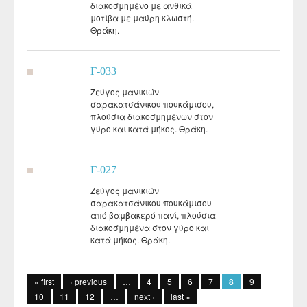
διακοσμημένο με ανθικά
μοτίβα με μαύρη κλωστή.
Θράκη.
Γ-033
Ζεύγος μανικιών
σαρακατσάνικου πουκάμισου,
πλούσια διακοσμημένων στον
γύρο και κατά μήκος. Θράκη.
Γ-027
Ζεύγος μανικιών
σαρακατσάνικου πουκάμισου
από βαμβακερό πανί, πλούσια
διακοσμημένα στον γύρο και
κατά μήκος. Θράκη.
Pages
« first
‹ previous
…
4
5
6
7
8
9
10
11
12
…
next ›
last »