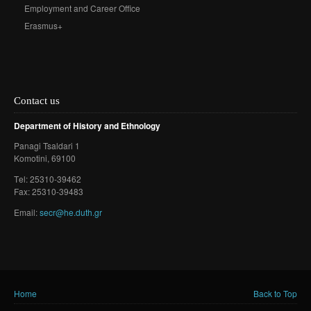
Employment and Career Office
Erasmus+
Contact us
Department of History and Ethnology
Panagi Tsaldari 1
Komotini
, 69100
Τel: 25310-39462
Fax: 25310-39483
Email:
secr@he.duth.gr
Home
Back to Top
You are here