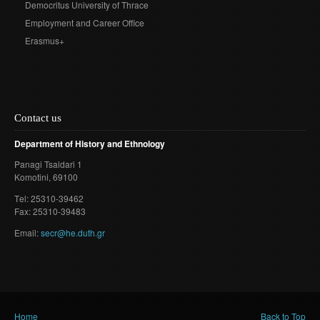
Democritus University of Thrace
Employment and Career Office
Erasmus+
Contact us
Department of History and Ethnology
Panagi Tsaldari 1
Komotini
, 69100
Τel: 25310-39462
Fax: 25310-39483
Email:
secr@he.duth.gr
Home
Back to Top
You are here