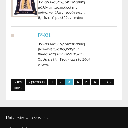
Παναούλα, σαρακατσάνικη
μάλλινη τραπεζιόσχημη
ποδιά κοπέλας (τσούπρας).
Θράκη, α΄ μισό 20ού αιώνα.
IV-031
Παναούλα, σαρακατσάνικη
μάλλινη τραπεζιόσχημη
ποδιά κοπέλας (τσούπρας).
Θράκη, τέλη 19ου - αρχές 20ού
αιώνα.
Pages
« first
‹ previous
1
2
3
4
5
6
next ›
last »
University web services