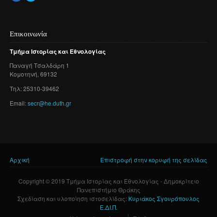
Επικοινωνία
Τμήμα
Ιστορίας
και
Εθνολογίας
Παναγή
Τσαλδάρη
1
Κομοτηνή
, 69132
Τηλ: 25310-39462
Email:
secr@he.duth.gr
Αρχική
Επιστροφή στην κορυφή της σελίδας
Είστε εδώ
Copyright © 2019 Τμήμα Ιστορίας και Εθνολογίας - Δημοκρίτειο
Πανεπιστήμιο Θράκης
Σχεδίαση και υλοποίηση ιστοσελίδας:
Κυριάκος Σγουρόπουλος
Ε.ΔΙ.Π.