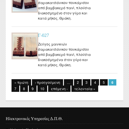
σαρακατσάνικου πουκάμισου
από βαμβακερό πανί, πλούσια
διακοσμημένο στον γύρο και
κατά μήκος. Θράκη.
Γ-027
Ζεύγος μανικιών
σαρακατσάνικου πουκάμισου
από βαμβακερό πανί, πλούσια
διακοσμημένα στον γύρο και
κατά μήκος. Θράκη.
Σελίδες
« πρώτη
‹ προηγούμενη
…
2
3
4
5
6
7
8
9
10
επόμενη ›
τελευταία »
Ηλεκτρονικές Υπηρεσίες Δ.Π.Θ.