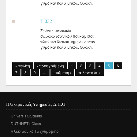
γύρο και κατά μήκος. Θράκη.
Γ-032
Ζεύγος μανικιών
σαρακατσάνικου πουκάμισου,
πλούσια διακοσμημένων στον
γύρο και κατά μήκος. Θράκη.
Σελίδες
« πρώτη
‹ προηγούμενη
1
2
3
4
5
6
7
8
9
…
επόμενη ›
τελευταία »
Ηλεκτρονικές Υπηρεσίες Δ.Π.Θ.
Universis Students
DUTHNET eClass
Ηλεκτρονικό Ταχυδρομείο