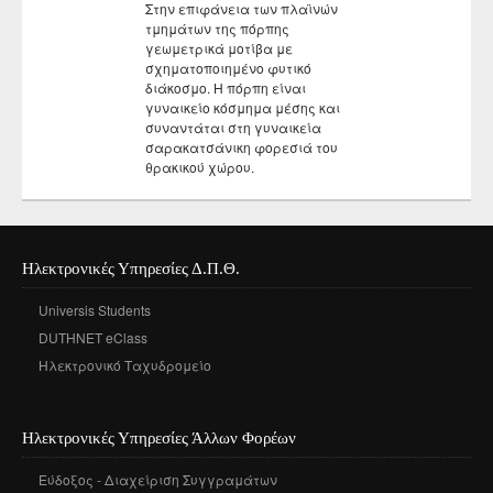
Στην επιφάνεια των πλαϊνών
τμημάτων της πόρπης
γεωμετρικά μοτίβα με
σχηματοποιημένο φυτικό
διάκοσμο. Η πόρπη είναι
γυναικείο κόσμημα μέσης και
συναντάται στη γυναικεία
σαρακατσάνικη φορεσιά του
θρακικού χώρου.
Ηλεκτρονικές Υπηρεσίες Δ.Π.Θ.
Universis Students
DUTHNET eClass
Ηλεκτρονικό Ταχυδρομείο
Ηλεκτρονικές Υπηρεσίες Άλλων Φορέων
Εύδοξος - Διαχείριση Συγγραμάτων