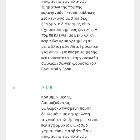
επιφάνεια των πλαϊνών
τμημάτων της πόρπης
κυριαρχούν έκτυποι ρόδακες.
Στο κεντρικό μαστοειδές
έξαρμα, ο διάκοσμος είναι
σχηματοποιημένος φυτικός. Η
πόρπη κλείνει με μεταλλική
καρφίδα προσαρτημένη σε
μεταλλική αλυσίδα. Πρόκειται
για γυναικείο κόσμημα μέσης
και συναντάται στη γυναικεία
σαρακατσάνικη φορεσιά του
θρακικού χώρου.
Δ-006
Κόσμημα μέσης.
Ασημοζούναρο,
μαλαμοκαπνισμένη πόρπη,
δουλεμένη με σφυρήλατη
τεχνική, στολισμένη με έκτυπο
και εγχάρακτο διάκοσμο
γεμισμένο με σαβάτι. Στην
επιφάνεια των πλαϊνών