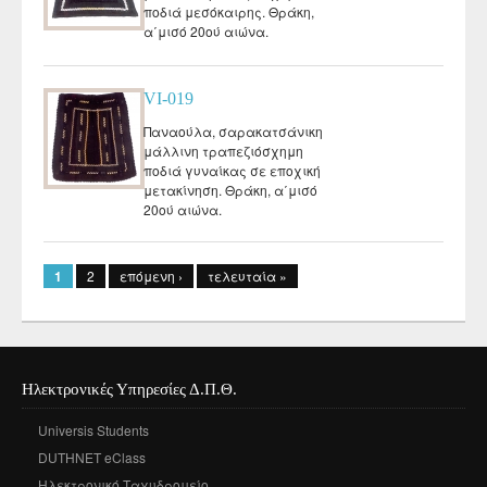
ποδιά μεσόκαιρης. Θράκη,
α΄μισό 20ού αιώνα.
VI-019
Παναούλα, σαρακατσάνικη
μάλλινη τραπεζιόσχημη
ποδιά γυναίκας σε εποχική
μετακίνηση. Θράκη, α΄μισό
20ού αιώνα.
Σελίδες
1
2
επόμενη ›
τελευταία »
Ηλεκτρονικές Υπηρεσίες Δ.Π.Θ.
Universis Students
DUTHNET eClass
Ηλεκτρονικό Ταχυδρομείο