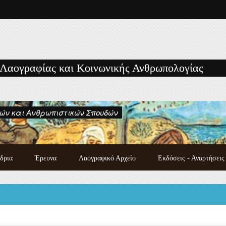
 Λαογραφίας και Κοινωνικής Ανθρωπολογίας
ών και Ανθρωπιστικών Σπουδών
δρια
Έρευνα
Λαογραφικό Αρχείο
Εκδόσεις - Αναρτήσεις
Κατάλογος χειρογράφων
Εκδόσεις των μελών του
λαογραφικού αρχείου
Εργαστηρίου
Λαογραφική συλλογή
Μονογραφίες - Πρακτικά
Photo gallery
Συνεδρίων και Ημερίδων