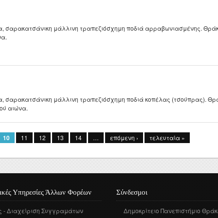
, σαρακατσάνικη μάλλινη τραπεζιόσχημη ποδιά αρραβωνιασμένης. Θράκη
να.
, σαρακατσάνικη μάλλινη τραπεζιόσχημη ποδιά κοπέλας (τσούπρας). Θρ
ού αιώνα.
10
11
12
13
14
…
επόμενη ›
τελευταία »
ικές Υπηρεσίες Άλλων Φορέων
Σύνδεσμοι
ς - Διαχείριση Συγγραμάτων
Δημοκρίτειο Πανεπιστήμιο Θράκ