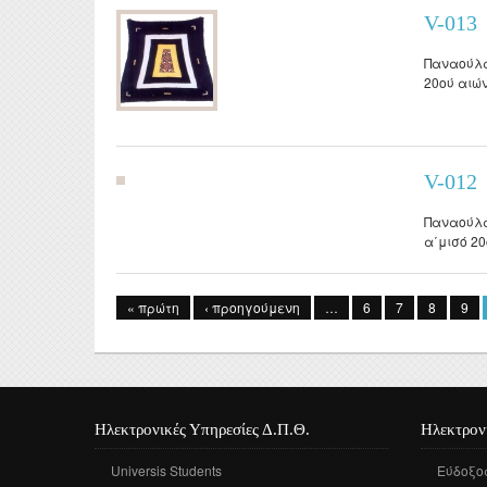
V-013
Παναούλα
20ού αιώ
V-012
Παναούλα
α΄μισό 20
Σελίδες
« πρώτη
‹ προηγούμενη
…
6
7
8
9
Ηλεκτρονικές Υπηρεσίες Δ.Π.Θ.
Ηλεκτρον
Universis Students
Εύδοξο