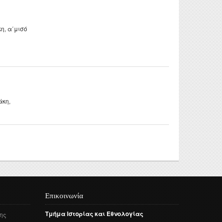
, α΄μισό
άκη,
Επικοινωνία
Τμήμα
Ιστορίας
και
Εθνολογίας
ης