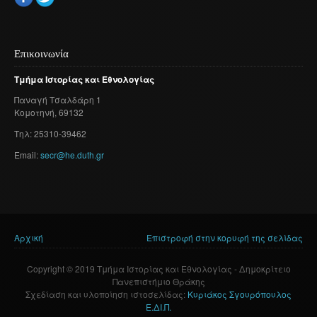
Επικοινωνία
Τμήμα
Ιστορίας
και
Εθνολογίας
Παναγή
Τσαλδάρη
1
Κομοτηνή
, 69132
Τηλ: 25310-39462
Email:
secr@he.duth.gr
Αρχική
Επιστροφή στην κορυφή της σελίδας
Είστε εδώ
Copyright © 2019 Τμήμα Ιστορίας και Εθνολογίας - Δημοκρίτειο
Πανεπιστήμιο Θράκης
Σχεδίαση και υλοποίηση ιστοσελίδας:
Κυριάκος Σγουρόπουλος
Ε.ΔΙ.Π.