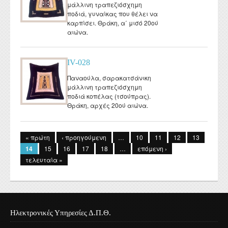
μάλλινη τραπεζιόσχημη
ποδιά, γυναίκας που θέλει να
καρπίσει. Θράκη, α΄ μισό 20ού
αιώνα.
IV-028
Παναούλα, σαρακατσάνικη
μάλλινη τραπεζιόσχημη
ποδιά κοπέλας (τσούπρας).
Θράκη, αρχές 20ού αιώνα.
Σελίδες
« πρώτη
‹ προηγούμενη
…
10
11
12
13
14
15
16
17
18
…
επόμενη ›
τελευταία »
Ηλεκτρονικές Υπηρεσίες Δ.Π.Θ.