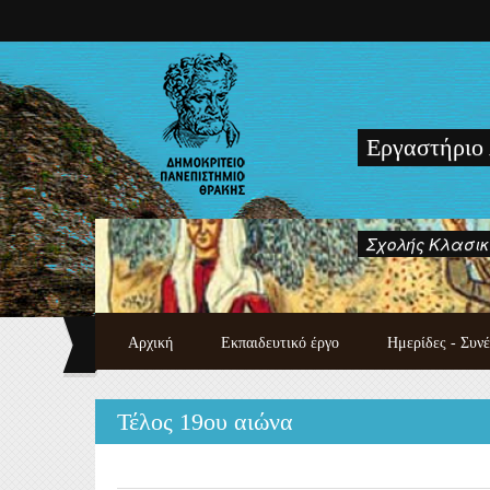
Παράκαμψη προς το κυρίως περιεχόμενο
Εργαστήριο
Σχολής Κλασικ
Αρχική
Εκπαιδευτικό έργο
Ημερίδες - Συνέ
Τμήμα Ιστορίας και
Τέλος 19ου αιώνα
Εθνολογίας
Εργαστήριο Λαογραφίας και
Κοινωνικής Ανθρωπολογίας