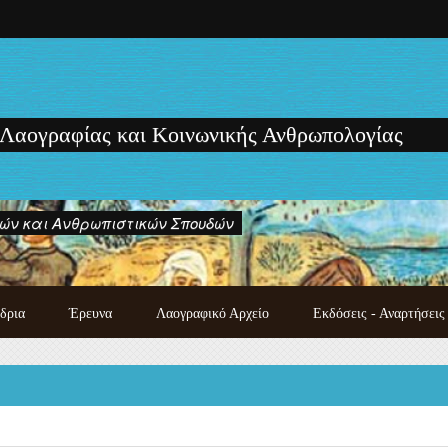
 Λαογραφίας και Κοινωνικής Ανθρωπολογίας
ών και Ανθρωπιστικών Σπουδών
δρια
Έρευνα
Λαογραφικό Αρχείο
Εκδόσεις - Αναρτήσεις
Κατάλογος χειρογράφων
Εκδόσεις των μελών του
λαογραφικού αρχείου
Εργαστηρίου
Λαογραφική συλλογή
Μονογραφίες - Πρακτικά
Photo gallery
Συνεδρίων και Ημερίδων