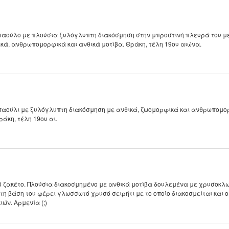
Τεκμηρίωση
Ηλεκτρονική Θρακική
Βιβλιογραφία
παούλο με πλούσια ξυλόγλυπτη διακόσμηση στην μπροστινή πλευρά του μ
κά, ανθρωπομορφικά και ανθικά μοτίβα. Θράκη, τέλη 19ου αιώνα.
παούλι με ξυλόγλυπτη διακόσμηση με ανθικά, ζωομορφικά και ανθρωπομο
ράκη, τέλη 19ου αι.
 ζακέτο. Πλούσια διακοσμημένο με ανθικά μοτίβα δουλεμένα με χρυσοκλω
τη βάση του φέρει γλωσσωτό χρυσό σειρήτι με το οποίο διακοσμείται και 
ιών. Αρμενία (;)