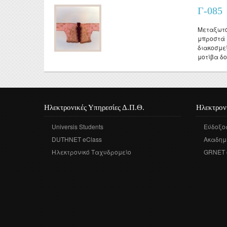
Γ-085
Μεταξωτό
μπροστά 
διακοσμεί
μοτίβα δο
Ηλεκτρονικές Υπηρεσίες Δ.Π.Θ.
Ηλεκτρον
Universis Students
Εύδοξο
DUTHNET eClass
Ακαδημ
Ηλεκτρονικό Ταχυδρομείο
GRNET 