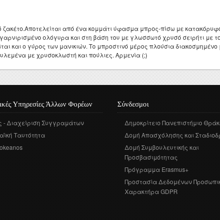
 ζακέτο.Αποτελείται από ένα κομμάτι ύφασμα μπρος-πίσω με κατακόρυφ
γαρνιρισμένο ολόγυρα και στη βάση του με γλωσσωτό χρυσό σειρήτι με το
ται και ο γύρος των μανικιών. Το μπροστινό μέρος πλούσια διακοσμημένο 
υλεμένα με χρυσοκλωστή και πούλιες. Αρμενία (;)
ικές Υπηρεσίες Άλλων Φορέων
Σύνδεσμοι
ς - Διαχείριση Συγγραμάτων
Δημοκρίτειο Πανεπιστήμιο Θράκ
αϊκή Ταυτότητα
Δομή Απασχόλησης και Σταδιοδ
okeanos
Δομή Συμβουλευτικής και
Προσβασιμότητας
Πρόγραμμα Erasmus+
Προστασία Δεδομένων Προσωπι
Χαρακτήρα GDPR