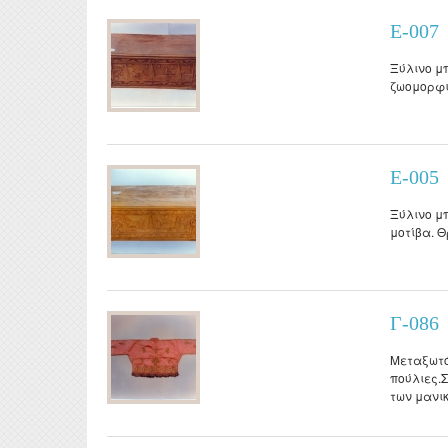
Ε-007
Ξύλινο μ
ζωομορφι
Ε-005
Ξύλινο μ
μοτίβα. Θ
Γ-086
Μεταξωτό
πούλιες.Σ
των μανικ