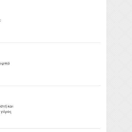
ε
ρφικά
στή και
ο γύρος