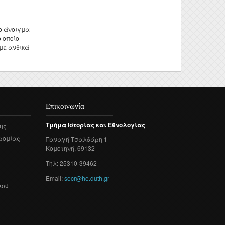
ο άνοιγμα
 οποίο
με ανθικά
Επικοινωνία
Τμήμα
Ιστορίας
και
Εθνολογίας
ης
ρομίας
Παναγή
Τσαλδάρη
1
Κομοτηνή
, 69132
Τηλ: 25310-39462
Email:
secr@he.duth.gr
κού