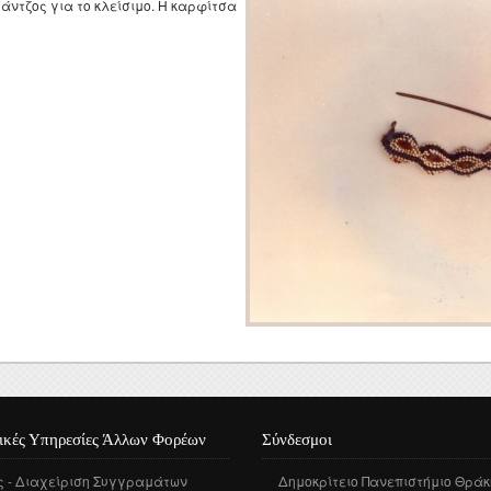
Τεκμηρίωση
άντζος για το κλείσιμο. Η καρφίτσα
Ηλεκτρονική Θρακική
Βιβλιογραφία
ικές Υπηρεσίες Άλλων Φορέων
Σύνδεσμοι
ς - Διαχείριση Συγγραμάτων
Δημοκρίτειο Πανεπιστήμιο Θράκ