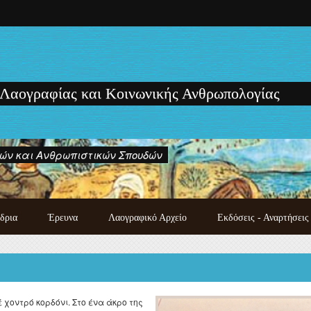
 Λαογραφίας και Κοινωνικής Ανθρωπολογίας
ών και Ανθρωπιστικών Σπουδών
δρια
Έρευνα
Λαογραφικό Αρχείο
Εκδόσεις - Αναρτήσεις
Κατάλογος χειρογράφων
Εκδόσεις των μελών του
λαογραφικού αρχείου
Εργαστηρίου
Λαογραφική συλλογή
Μονογραφίες - Πρακτικά
Photo gallery
Συνεδρίων και Ημερίδων
χοντρό κορδόνι. Στο ένα άκρο της