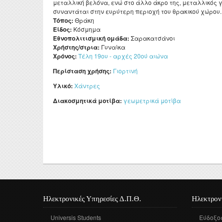
μεταλλική βελόνα, ενώ στο άλλο άκρο της, μεταλλικός γ
συναντάται στην ευρύτερη περιοχή του θρακικού χώρου.
Τόπος:
Θράκη
Είδος:
Κόσμημα
Εθνοπολιτισμική ομάδα:
Σαρακατσάνοι
Χρήστης/στρια:
Γυναίκα
Χρόνος:
Τέλη 19ου - αρχές 20ού αιώνα
Περίσταση χρήσης:
Γιορτινή
Υλικό:
Χάντρες
Διακοσμητικά μοτίβα:
γεωμετρικά μοτίβα
Ηλεκτρονικές Υπηρεσίες Δ.Π.Θ.
Ηλεκτρον
Universis Students
Εύδοξο