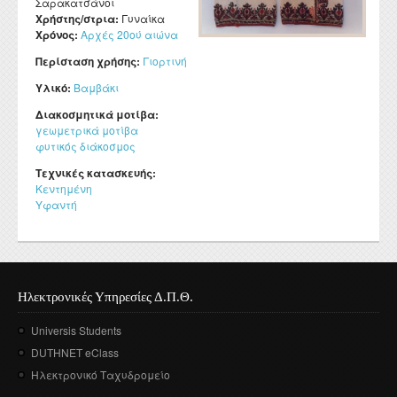
Σαρακατσάνοι
Χρήστης/στρια:
Γυναίκα
Χρόνος:
Αρχές 20ού αιώνα
Περίσταση χρήσης:
Γιορτινή
Υλικό:
Βαμβάκι
Διακοσμητικά μοτίβα:
γεωμετρικά μοτίβα
φυτικός διάκοσμος
Τεχνικές κατασκευής:
Κεντημένη
Υφαντή
Ηλεκτρονικές Υπηρεσίες Δ.Π.Θ.
Universis Students
DUTHNET eClass
Ηλεκτρονικό Ταχυδρομείο