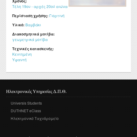
Χρόνος:
Τέλη 19ου - αρχές 20ού αιώνα
Περίσταση χρήσης:
Γιορτινή
Υλικό:
Βαμβάκι
Διακοσμητικά μοτίβα:
γεωμετρικά μοτίβα
Τεχνικές κατασκευής:
Κεντημένη
Υφαντή
Ηλεκτρονικές Υπηρεσίες Δ.Π.Θ.
Universis Students
DUTHNET eClass
Ηλεκτρονικό Ταχυδρομείο