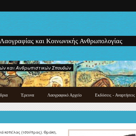
 Λαογραφίας και Κοινωνικής Ανθρωπολογίας
ών και Ανθρωπιστικών Σπουδών
δρια
Έρευνα
Λαογραφικό Αρχείο
Εκδόσεις - Αναρτήσεις
Κατάλογος χειρογράφων
Εκδόσεις των μελών του
λαογραφικού αρχείου
Εργαστηρίου
Λαογραφική συλλογή
Μονογραφίες - Πρακτικά
Photo gallery
Συνεδρίων και Ημερίδων
ά κοπέλας (τσούπρας). Θράκη,