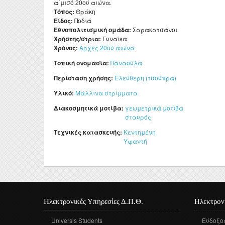
α΄μισό 20ού αιώνα.
Τόπος:
Θράκη
Είδος:
Ποδιά
Εθνοπολιτισμική ομάδα:
Σαρακατσάνοι
Χρήστης/στρια:
Γυναίκα
Χρόνος:
Αρχές 20ού αιώνα
Τοπική ονομασία:
Παναούλα
Περίσταση χρήσης:
Ελεύθερη (τσούπρα)
Υλικό:
Μάλλινα στρίμματα
Διακοσμητικά μοτίβα:
γεωμετρικά μοτίβα
σταυρός
Τεχνικές κατασκευής:
Κεντημένη
Υφαντή
Ηλεκτρονικές Υπηρεσίες Δ.Π.Θ.
Ηλεκτρον
Universis Students
Εύδοξο