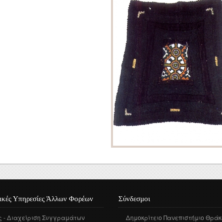
Τεκμηρίωση
Ηλεκτρονική Θρακική
Βιβλιογραφία
ικές Υπηρεσίες Άλλων Φορέων
Σύνδεσμοι
ς - Διαχείριση Συγγραμάτων
Δημοκρίτειο Πανεπιστήμιο Θράκ