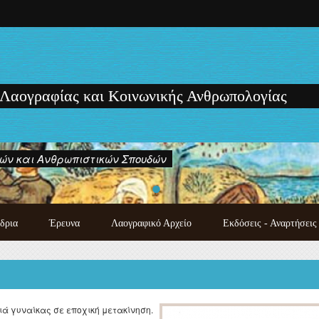
 Λαογραφίας και Κοινωνικής Ανθρωπολογίας
ών και Ανθρωπιστικών Σπουδών
δρια
Έρευνα
Λαογραφικό Αρχείο
Εκδόσεις - Αναρτήσεις
Κατάλογος χειρογράφων
Εκδόσεις των μελών του
λαογραφικού αρχείου
Εργαστηρίου
Λαογραφική συλλογή
Μονογραφίες - Πρακτικά
Photo gallery
Συνεδρίων και Ημερίδων
ά γυναίκας σε εποχική μετακίνηση.