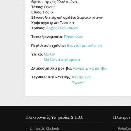
Θράκη, αρχές 20ού αιώνα.
Τόπος:
Θράκη
Είδος:
Ποδιά
Εθνοπολιτισμική ομάδα:
Σαρακατσάνοι
Χρήστης/στρια:
Γυναίκα
Χρόνος:
Αρχές 20ού αιώνα
Τοπική ονομασία:
Παναούλα
Περίσταση χρήσης:
Εποχική μετακίνηση
Υλικό:
Μαλλί
Μάλλινα στρίμματα
Διακοσμητικά μοτίβα:
γεωμετρικά μοτίβα
Τεχνικές κατασκευής:
Κεντημένη
Υφαντή
Ηλεκτρονικές Υπηρεσίες Δ.Π.Θ.
Ηλεκτρον
Universis Students
Εύδοξο