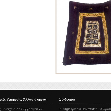
Τεκμηρίωση
Ηλεκτρονική Θρακική
Βιβλιογραφία
ικές Υπηρεσίες Άλλων Φορέων
Σύνδεσμοι
ς - Διαχείριση Συγγραμάτων
Δημοκρίτειο Πανεπιστήμιο Θράκ