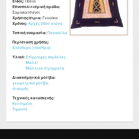
Είδος:
Ποδιά
Εθνοπολιτισμική ομάδα:
Σαρακατσάνοι
Χρήστης/στρια:
Γυναίκα
Χρόνος:
Αρχές 20ού αιώνα
Τοπική ονομασία:
Παναούλα
Περίσταση χρήσης:
Ελεύθερη (τσούπρα)
Υλικό:
Επίρραφες κορδέλες
Μαλλί
Μάλλινα στρίμματα
Διακοσμητικά μοτίβα:
γεωμετρικά μοτίβα
σταυρός
Τεχνικές κατασκευής:
Κεντημένη
Υφαντή