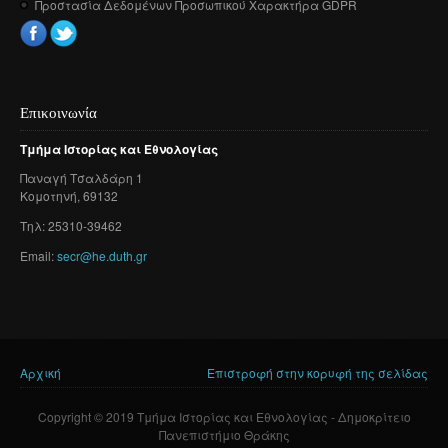
Προστασία Δεδομένων Προσωπικού Χαρακτήρα GDPR
Επικοινωνία
Τμήμα
Ιστορίας
και
Εθνολογίας
Παναγή
Τσαλδάρη
1
Κομοτηνή
, 69132
Τηλ: 25310-39462
Email:
secr@he.duth.gr
Αρχική
Επιστροφή στην κορυφή της σελίδας
Είστε εδώ
Copyright © 2019 Τμήμα Ιστορίας και Εθνολογίας - Δημοκρίτειο
Πανεπιστήμιο Θράκης