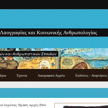
 Λαογραφίας και Κοινωνικής Ανθρωπολογίας
ών και Ανθρωπιστικών Σπουδών
δρια
Έρευνα
Λαογραφικό Αρχείο
Εκδόσεις - Αναρτήσεις
Κατάλογος χειρογράφων
Εκδόσεις των μελών του
λαογραφικού αρχείου
Εργαστηρίου
Λαογραφική συλλογή
Μονογραφίες - Πρακτικά
Photo gallery
Συνεδρίων και Ημερίδων
ιά λεχώνας. Θράκη, αρχές 20ού