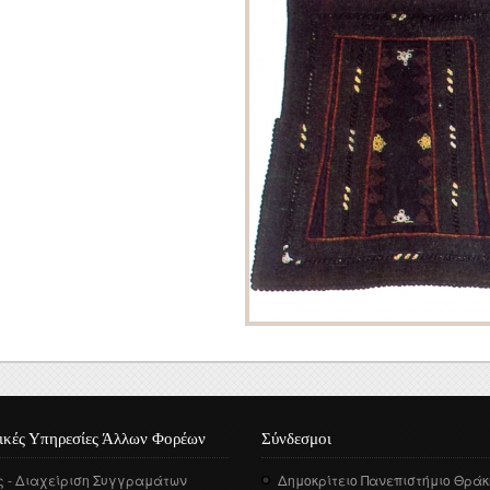
Τεκμηρίωση
Ηλεκτρονική Θρακική
Βιβλιογραφία
ικές Υπηρεσίες Άλλων Φορέων
Σύνδεσμοι
ς - Διαχείριση Συγγραμάτων
Δημοκρίτειο Πανεπιστήμιο Θράκ