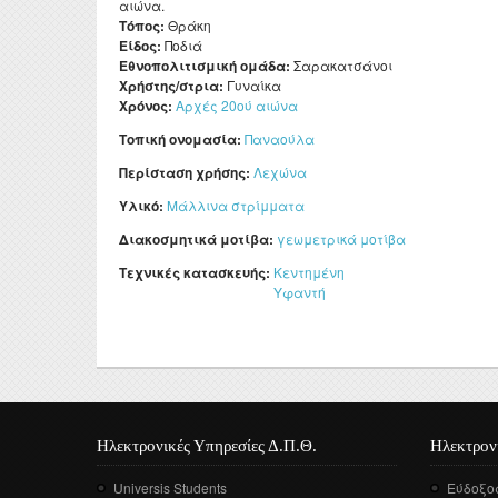
αιώνα.
Τόπος:
Θράκη
Είδος:
Ποδιά
Εθνοπολιτισμική ομάδα:
Σαρακατσάνοι
Χρήστης/στρια:
Γυναίκα
Χρόνος:
Αρχές 20ού αιώνα
Τοπική ονομασία:
Παναούλα
Περίσταση χρήσης:
Λεχώνα
Υλικό:
Μάλλινα στρίμματα
Διακοσμητικά μοτίβα:
γεωμετρικά μοτίβα
Τεχνικές κατασκευής:
Κεντημένη
Υφαντή
Ηλεκτρονικές Υπηρεσίες Δ.Π.Θ.
Ηλεκτρον
Universis Students
Εύδοξο