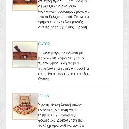
επίπεδη πρόσθια επιφάνεια.
Φέρει ξύλινο στοιχείο
διαγώνια προσαρμοσμένο σε
τραπεζιόσχημη οπή. Στο κάτω
τμήμα του έχει δυο μικρές
αντικριστές εγκοπές. Θράκη.
Θ-002
Ξύλινο μικρό εργαλείο με
μεταλλική λάμα διαγώνια
προσαρμοσμένη σε μια
πεταλόσχημη οπή. Η πρόσθια
επιφάνειά του είναι επίπεδη.
Θράκη.
Γ-135
Υφασμάτινη λευκή ποδιά
κατασκευασμένη από
κομμάτια γυναικείας
φορεσιάς. Δακόσμηση με
πολύχρωμα ανθικά μοτίβα