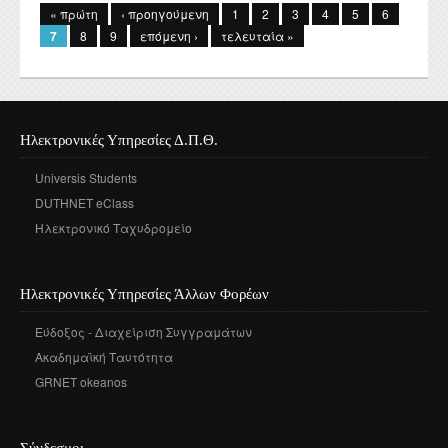
« πρώτη
‹ προηγούμενη
1
2
3
4
5
6
7
8
9
επόμενη ›
τελευταία »
Ηλεκτρονικές Υπηρεσίες Δ.Π.Θ.
Universis Students
DUTHNET eClass
Ηλεκτρονικό Ταχυδρομείο
Ηλεκτρονικές Υπηρεσίες Άλλων Φορέων
Εύδοξος - Διαχείριση Συγγραμάτων
Ακαδημαϊκή Ταυτότητα
GRNET okeanos
Σύνδεσμοι