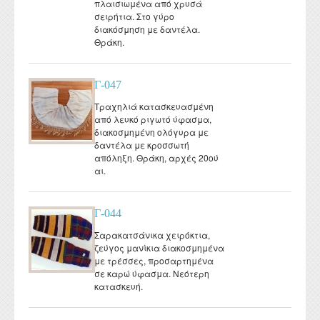
πλαισιωμένα από χρυσά
σειρήτια. Στο γύρο
διακόσμηση με δαντέλα.
Θράκη.
Γ-047
Τραχηλιά κατασκευασμένη
από λευκό ριγωτό ύφασμα,
διακοσμημένη ολόγυρα με
δαντέλα με κροσσωτή
απόληξη. Θράκη, αρχές 20ού
αι.
Γ-044
Σαρακατσάνικα χειρόκτια,
ζεύγος μανίκια διακοσμημένα
με τρέσσες, προσαρτημένα
σε καρώ ύφασμα. Νεότερη
κατασκευή.
Σελίδες