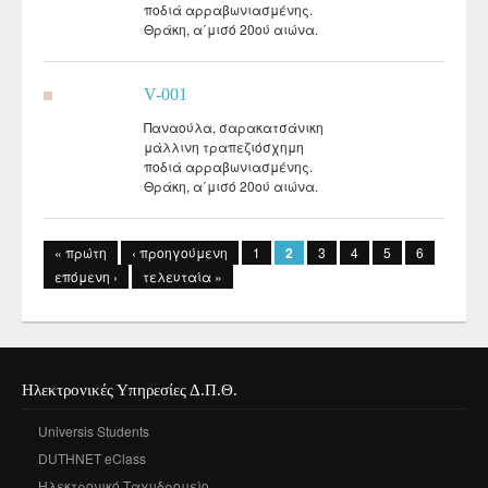
ποδιά αρραβωνιασμένης.
Θράκη, α΄μισό 20ού αιώνα.
V-001
Παναούλα, σαρακατσάνικη
μάλλινη τραπεζιόσχημη
ποδιά αρραβωνιασμένης.
Θράκη, α΄μισό 20ού αιώνα.
Σελίδες
« πρώτη
‹ προηγούμενη
1
2
3
4
5
6
επόμενη ›
τελευταία »
Ηλεκτρονικές Υπηρεσίες Δ.Π.Θ.
Universis Students
DUTHNET eClass
Ηλεκτρονικό Ταχυδρομείο