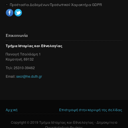
Προστασία Δεδομένων Προσωπικού Χαρακτήρα GDPR
Επικοινωνία
Τμήμα
Ιστορίας
και
Εθνολογίας
Παναγή
Τσαλδάρη
1
Κομοτηνή
, 69132
Τηλ: 25310-39462
Email:
secr@he.duth.gr
Αρχική
Επιστροφή στην κορυφή της σελίδας
Είστε εδώ
Copyright © 2019 Τμήμα Ιστορίας και Εθνολογίας - Δημοκρίτειο
Πανεπιστήμιο Θράκης