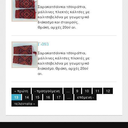
Σαρακατσάνικα τσουράπια,
μάλλινες πλεκτές κάλτσες με
καλτσοβελόνα με γεωμετρικό
διάκοσμο και σταυρούς.
Θράκη, αρχές 20ού αι.
Γ-093
Σαρακατσάνικα τσουράπια,
μάλλινες κάλτσες πλεκτές με
καλτσοβελόνα με γεωμετρικό
διάκοσμο. Θράκη, αρχές 20ού
αι.
Σελίδες
« πρώτη
‹ προηγούμενη
…
9
10
11
12
13
14
15
16
17
…
επόμενη ›
τελευταία »