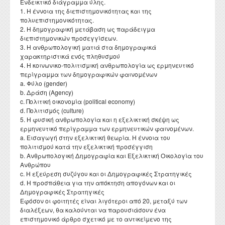
Ενδεικτικό διάγραμμα ύλης.
Διατελέσαντες Πρόεδροι
Συνέδρια - Ημερίδες Τμήματος
Τοπική Ιστορία, Πολιτισμός και Προστασία της
Ωρολόγιο Πρόγραμμα
Υγειονομική περίθαλψη
1. Η έννοια της διεπιστημονικότητας και της
Σύλλογος αποφοίτων
Κανονισμός Προπτυχιακού Προγράμματος Σπουδών
Οδηγός σπουδών προπτυχιακού προγράμματος
Εργαστήριο Νεότερης και Σύγχρονης Ιστορίας
Αρχιτεκτονικής Κληρονομιάς: Διεπιστημονικές
πολυεπιστημονικότητας.
Επικοινωνία
Ομότιμοι Καθηγητές
Δραστηριότητες Τμήματος
Πρόγραμμα Εξεταστικής
Προσεγγίσεις και Ψηφιακές Εφαρμογές
Δομή Συμβουλευτικής και Προσβασιμότητας
2. Η δημογραφική μετάβαση ως παράδειγμα
Κανονισμός ακαδημαϊκού συμβούλου σπουδών
Διάρκεια φοίτησης
Εργαστήριο Βυζαντινών και Μεταβυζαντινών Ερευνών
Διατελέσαντα μέλη ΔΕΠ
Απολογισμοί πεπραγμένων του Τμήματος
διεπιστημονικών προσεγγίσεων.
Σύμβουλος σπουδών
Πολιτισμικές Σπουδές: Νέος Ελληνισμός και Βαλκάνια
3. Η ανθρωπολογική ματιά στα δημογραφικά
Κανονισμός Προπτυχιακών Διπλωματικών Εργασιών
Κατατακτήριες εξετάσεις
Εργαστήριο Τεχνολογίας, Έρευνας και Εφαρμογών στην
Επίτιμοι Καθηγητές
Έντυπα
χαρακτηριστικά ενός πληθυσμού
ΔΟΑΤΑΠ
Εκπαίδευση
Κανονισμός Διδακτορικών Σπουδών
4. Η κοινωνικο-πολιτισμική ανθρωπολογία ως ερμηνευτικό
Επίτιμοι Διδάκτορες
περίγραμμα των δημογραφικών φαινομένων
Κανονισμός Εκπόνησης Μεταδιδακτορικής Έρευνας
a. Φύλο (gender)
b. Δράση (Agency)
Κανονισμός Βιβλιοθήκης
c. Πολιτική οικονομία (political economy)
d. Πολιτισμός (culture)
Ο θεσμός του "Ακροατή Πανεπιστημιακών Μαθημάτων"
5. H φυσική ανθρωπολογία και η εξελικτική σκέψη ως
ερμηνευτικό περίγραμμα των ερμηνευτικών φαινομένων.
a. Εισαγωγή στην εξελικτική θεωρία. Η έννοια του
πολιτισμού κατά την εξελικτική προσέγγιση
b. Ανθρωπολογική Δημογραφία και Εξελικτική Οικολογία του
Ανθρώπου
c. Η εξεύρεση συζύγου και οι Δημογραφικές Στρατηγικές
d. Η προσπάθεια για την απόκτηση απογόνων και οι
Δημογραφικές Στρατηγικές
Εφόσον οι φοιτητές είναι λιγότεροι από 20, μεταξύ των
διαλέξεων, θα καλούνται να παρουσιάσουν ένα
επιστημονικό άρθρο σχετικό με το αντικείμενο της