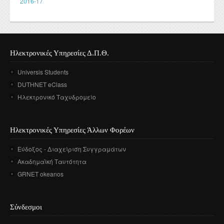
2016-17
Ηλεκτρονικές Υπηρεσίες Δ.Π.Θ.
Universis Students
DUTHNET eClass
Ηλεκτρονικό Ταχυδρομείο
Ηλεκτρονικές Υπηρεσίες Άλλων Φορέων
Εύδοξος - Διαχείριση Συγγραμάτων
Ακαδημαϊκή Ταυτότητα
GRNET okeanos
Σύνδεσμοι